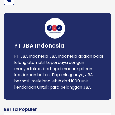
PT JBA Indonesia
PT JBA Indonesia JBA Indonesia adalah balai
lelang otomotif tepercaya dengan
menyediakan berbagai macam pilihan
kendaraan bekas. Tiap minggunya, JBA
berhasil melelang lebih dari 1000 unit
kendaraan untuk para pelanggan JBA.
Berita Populer