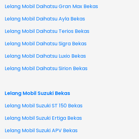
Lelang Mobil Daihatsu Gran Max Bekas
Lelang Mobil Daihatsu Ayla Bekas
Lelang Mobil Daihatsu Terios Bekas
Lelang Mobil Daihatsu Sigra Bekas
Lelang Mobil Daihatsu Luxio Bekas
Lelang Mobil Daihatsu Sirion Bekas
Lelang Mobil Suzuki Bekas
Lelang Mobil Suzuki ST 150 Bekas
Lelang Mobil Suzuki Ertiga Bekas
Lelang Mobil Suzuki APV Bekas