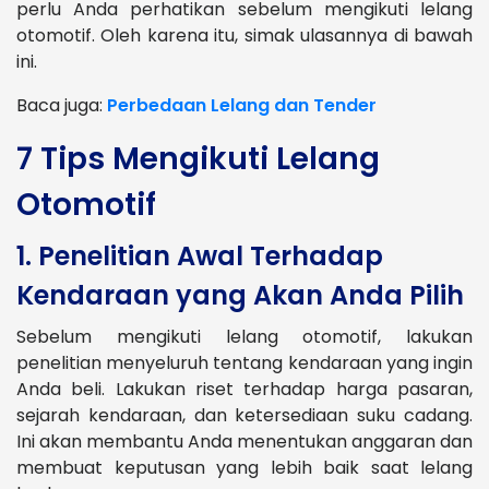
perlu Anda perhatikan sebelum mengikuti lelang
otomotif. Oleh karena itu, simak ulasannya di bawah
ini.
Baca juga:
Perbedaan Lelang dan Tender
7 Tips Mengikuti Lelang
Otomotif
1. Penelitian Awal Terhadap
Kendaraan yang Akan Anda Pilih
Sebelum mengikuti lelang otomotif, lakukan
penelitian menyeluruh tentang kendaraan yang ingin
Anda beli. Lakukan riset terhadap harga pasaran,
sejarah kendaraan, dan ketersediaan suku cadang.
Ini akan membantu Anda menentukan anggaran dan
membuat keputusan yang lebih baik saat lelang