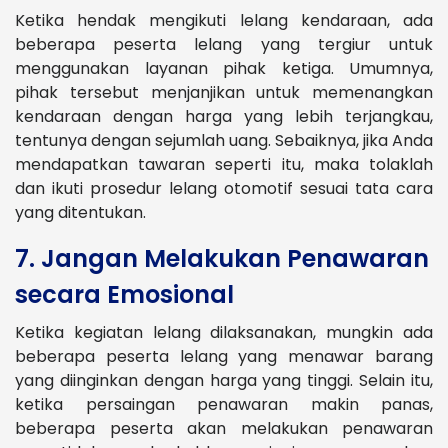
Ketika hendak mengikuti lelang kendaraan, ada
beberapa peserta lelang yang tergiur untuk
menggunakan layanan pihak ketiga. Umumnya,
pihak tersebut menjanjikan untuk memenangkan
kendaraan dengan harga yang lebih terjangkau,
tentunya dengan sejumlah uang. Sebaiknya, jika Anda
mendapatkan tawaran seperti itu, maka tolaklah
dan ikuti prosedur lelang otomotif sesuai tata cara
yang ditentukan.
7. Jangan Melakukan Penawaran
secara Emosional
Ketika kegiatan lelang dilaksanakan, mungkin ada
beberapa peserta lelang yang menawar barang
yang diinginkan dengan harga yang tinggi. Selain itu,
ketika persaingan penawaran makin panas,
beberapa peserta akan melakukan penawaran