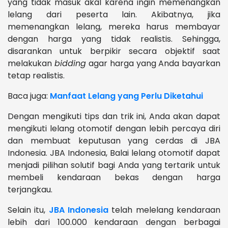
yang tidak masuk akal karena ingin memenangkan
lelang dari peserta lain. Akibatnya, jika
memenangkan lelang, mereka harus membayar
dengan harga yang tidak realistis. Sehingga,
disarankan untuk berpikir secara objektif saat
melakukan
bidding
agar harga yang Anda bayarkan
tetap realistis.
Baca juga:
Manfaat Lelang yang Perlu Diketahui
Dengan mengikuti tips dan trik ini, Anda akan dapat
mengikuti lelang otomotif dengan lebih percaya diri
dan membuat keputusan yang cerdas di JBA
Indonesia. JBA Indonesia, Balai lelang otomotif dapat
menjadi pilihan solutif bagi Anda yang tertarik untuk
membeli kendaraan bekas dengan harga
terjangkau.
Selain itu,
JBA Indonesia
telah melelang kendaraan
lebih dari 100.000 kendaraan dengan berbagai