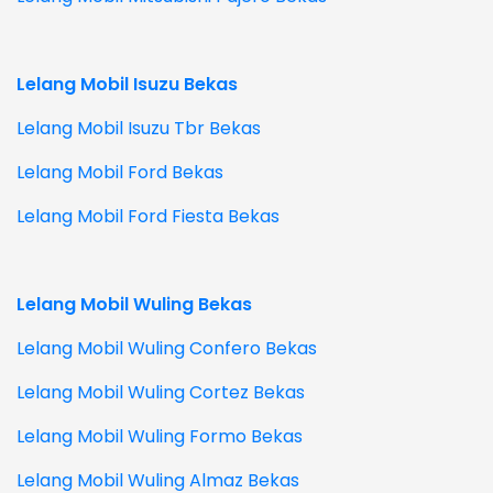
Lelang Mobil Isuzu Bekas
Lelang Mobil Isuzu Tbr Bekas
Lelang Mobil Ford Bekas
Lelang Mobil Ford Fiesta Bekas
Lelang Mobil Wuling Bekas
Lelang Mobil Wuling Confero Bekas
Lelang Mobil Wuling Cortez Bekas
Lelang Mobil Wuling Formo Bekas
Lelang Mobil Wuling Almaz Bekas