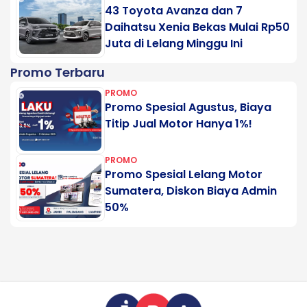
43 Toyota Avanza dan 7
Daihatsu Xenia Bekas Mulai Rp50
Juta di Lelang Minggu Ini
Promo Terbaru
PROMO
Promo Spesial Agustus, Biaya
Titip Jual Motor Hanya 1%!
PROMO
Promo Spesial Lelang Motor
Sumatera, Diskon Biaya Admin
50%