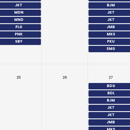
JKT
BJM
MDN
JKT
MND
JKT
PLG
JMB
PNK
MKS
SBY
PKU
SMG
25
26
27
BDG
BDL
BJM
JKT
JKT
JMB
MKS