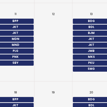
11
12
13
BPP
BDG
JKT
BDL
JKT
BJM
MDN
JKT
MND
JKT
PLG
JMB
PNK
MKS
SBY
PKU
SMG
18
19
20
BPP
BDG
JKT
BDL