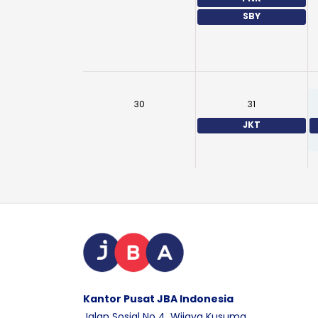
SBY
30
31
JKT
Kantor Pusat JBA Indonesia
Jalan Sosial No 4, Wijaya Kusuma,