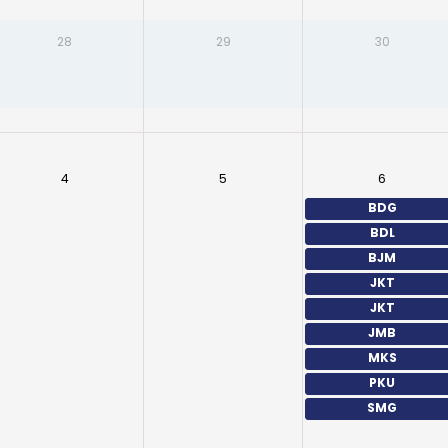
28
29
30
4
5
6
BDG
BDL
BJM
JKT
JKT
JMB
MKS
PKU
SMG