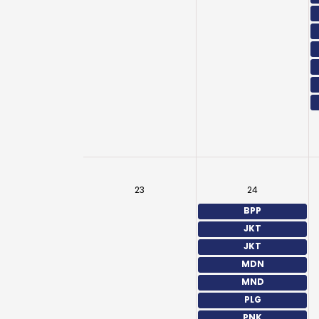
23
24
BPP
JKT
JKT
MDN
MND
PLG
PNK