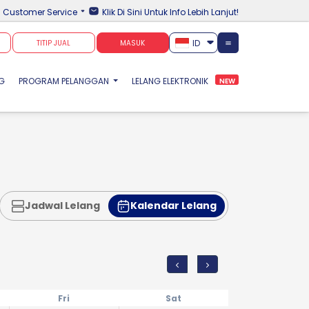
Customer Service
Klik Di Sini Untuk Info Lebih Lanjut!
ID
TITIP JUAL
MASUK
NG
PROGRAM PELANGGAN
LELANG ELEKTRONIK
NEW
Jadwal Lelang
Kalendar Lelang
Fri
Sat