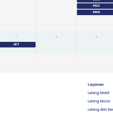
PKU
SMG
1
2
3
JKT
Layanan
Lelang Mobil
Lelang Motor
Lelang Alat Be