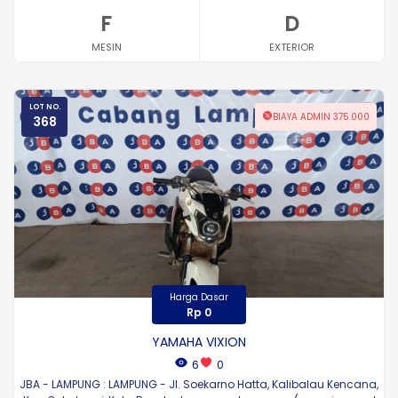
F
D
MESIN
EXTERIOR
LOT NO.
BIAYA ADMIN 375.000
368
Harga Dasar
Rp 0
YAMAHA VIXION
6
0
JBA - LAMPUNG : LAMPUNG - Jl. Soekarno Hatta, Kalibalau Kencana,