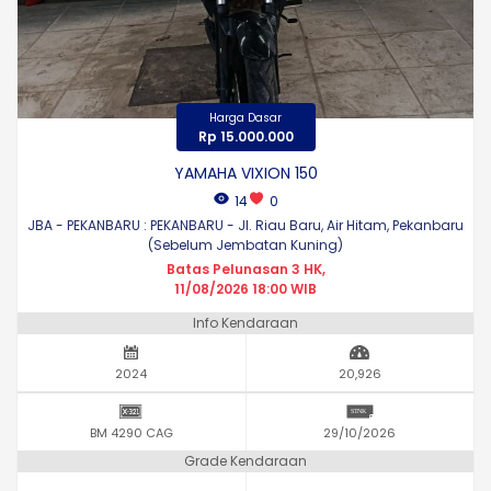
Harga Dasar
Rp 15.000.000
YAMAHA VIXION 150
14
0
JBA - PEKANBARU : PEKANBARU - Jl. Riau Baru, Air Hitam, Pekanbaru
(Sebelum Jembatan Kuning)
Batas Pelunasan 3 HK,
11/08/2026 18:00 WIB
Info Kendaraan
2024
20,926
BM 4290 CAG
29/10/2026
Grade Kendaraan