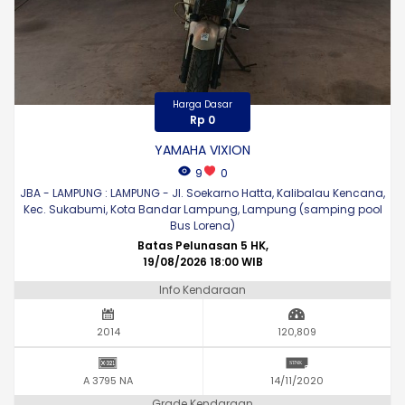
Harga Dasar
Rp 0
YAMAHA VIXION
9
0
JBA - LAMPUNG : LAMPUNG - Jl. Soekarno Hatta, Kalibalau Kencana,
Kec. Sukabumi, Kota Bandar Lampung, Lampung (samping pool
Bus Lorena)
Batas Pelunasan 5 HK,
19/08/2026 18:00 WIB
Info Kendaraan
2014
120,809
A 3795 NA
14/11/2020
Grade Kendaraan