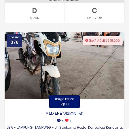
D
C
MESIN
EXTERIOR
LOT NO.
BIAYA ADMIN 375.000
376
Harga Dasar
Rp 0
YAMAHA VIXION 150
5
0
JBA - LAMPUNG : LAMPUNG - Jl. Soekarno Hatta, Kalibalau Kencana,