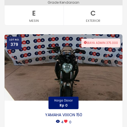
Grade Kendaraan
E
C
MESIN
EXTERIOR
LOT NO.
BIAYA ADMIN 375.000
379
Harga Dasar
Rp 0
YAMAHA VIXION 150
4
0