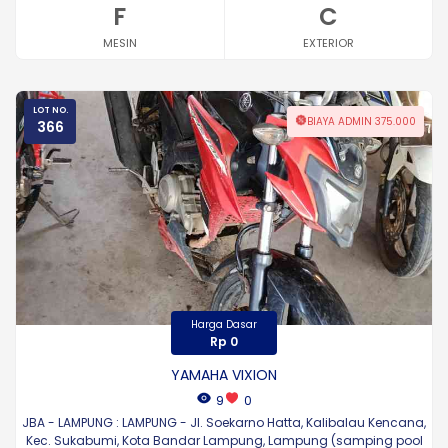
F
C
MESIN
EXTERIOR
LOT NO.
BIAYA ADMIN 375.000
366
Harga Dasar
Rp 0
YAMAHA VIXION
9
0
JBA - LAMPUNG : LAMPUNG - Jl. Soekarno Hatta, Kalibalau Kencana,
Kec. Sukabumi, Kota Bandar Lampung, Lampung (samping pool