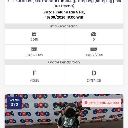
Kec. Sukabumi, Kota Bandar Lampung, Lampung (samping pool
Bus Lorena)
Batas Pelunasan 5 HK,
19/08/2026 18:00 WIB
Info Kendaraan
2015
0
B 4757 FDW
03/07/2019
Grade Kendaraan
F
D
MESIN
EXTERIOR
LOT NO.
BIAYA ADMIN 375.000
372