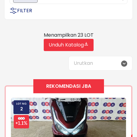
FILTER
Menampilkan 23 LOT
Unduh Katalog
Urutkan
REKOMENDASI JBA
LOT NO.
LOT
2
3