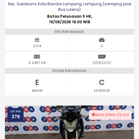
Kec. Sukabumi, Kota Bandar Lampung, Lampung (samping pool
Bus Lorena)
Batas Pelunasan 5 HK,
19/08/2026 18:00 WIB
Info Kendaraan
2014
0
A 2497 HA
11/06/2021
Grade Kendaraan
E
C
MESIN
EXTERIOR
LOT NO.
BIAYA ADMIN 375.000
378