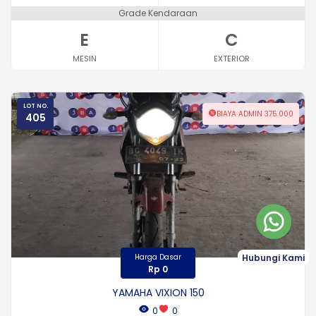
Grade Kendaraan
E
C
MESIN
EXTERIOR
LOT NO.
BIAYA ADMIN 375.000
405
Harga Dasar
Hubungi Kami
Rp 0
YAMAHA VIXION 150
0
0