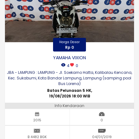
Harga Dasar
Rp 0
YAMAHA VIXION
4
0
JBA - LAMPUNG : LAMPUNG - Jl. Soekarno Hatta, Kalibalau Kencana,
Kec. Sukabumi, Kota Bandar Lampung, Lampung (samping pool
Bus Lorena)
Batas Pelunasan 5 HK,
19/08/2026 18:00 WIB
Info Kendaraan
2015
0
B 4482 BGK
04/01/2019