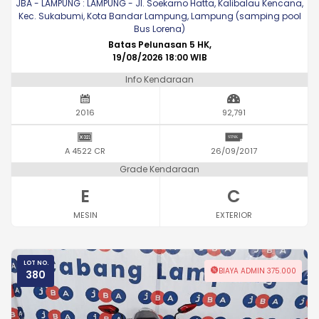
JBA - LAMPUNG : LAMPUNG - Jl. Soekarno Hatta, Kalibalau Kencana,
Kec. Sukabumi, Kota Bandar Lampung, Lampung (samping pool
Bus Lorena)
Batas Pelunasan 5 HK,
19/08/2026 18:00 WIB
Info Kendaraan
2016
92,791
A 4522 CR
26/09/2017
Grade Kendaraan
E
C
MESIN
EXTERIOR
LOT NO.
BIAYA ADMIN 375.000
380