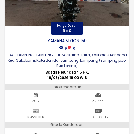
Harga Dasar
Rp 0
YAMAHA VIXION 150
9
0
JBA - LAMPUNG : LAMPUNG - Jl. Soekarno Hatta, Kalibalau Kencana,
Kec. Sukabumi, Kota Bandar Lampung, Lampung (samping pool
Bus Lorena)
Batas Pelunasan 5 HK,
19/08/2026 18:00 WIB
Info Kendaraan
2012
32,264
B 3521 KFR
03/05/2015
Grade Kendaraan