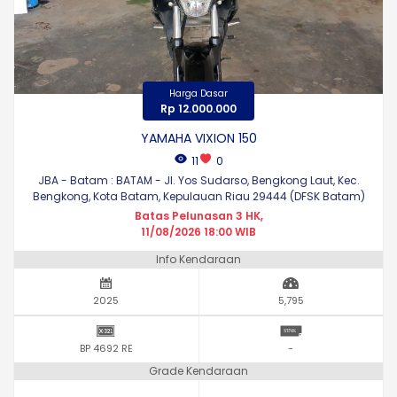
Harga Dasar
Rp 12.000.000
YAMAHA VIXION 150
11
0
JBA - Batam : BATAM - Jl. Yos Sudarso, Bengkong Laut, Kec.
Bengkong, Kota Batam, Kepulauan Riau 29444 (DFSK Batam)
Batas Pelunasan 3 HK,
11/08/2026 18:00 WIB
Info Kendaraan
2025
5,795
BP 4692 RE
-
Grade Kendaraan