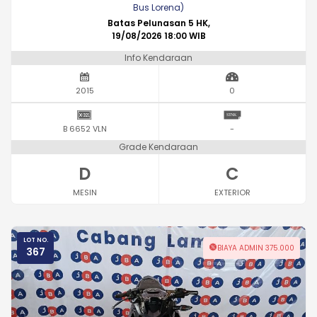
Bus Lorena)
Batas Pelunasan 5 HK,
19/08/2026 18:00 WIB
Info Kendaraan
2015
0
B 6652 VLN
-
Grade Kendaraan
D
C
MESIN
EXTERIOR
LOT NO.
BIAYA ADMIN 375.000
367