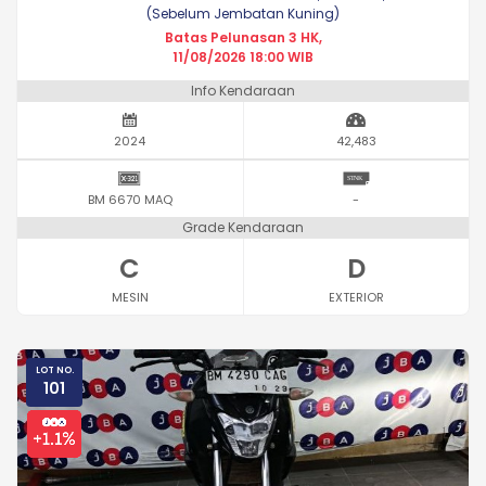
(Sebelum Jembatan Kuning)
Batas Pelunasan 3 HK,
11/08/2026 18:00 WIB
Info Kendaraan
2024
42,483
BM 6670 MAQ
-
Grade Kendaraan
C
D
MESIN
EXTERIOR
LOT NO.
101