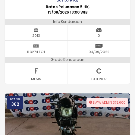
Bus Lorena)
Batas Pelunasan 5 HK,
19/08/2026 18:00 WIB
Info Kendaraan
2013
0
B 3274 FOT
04/09/2022
Grade Kendaraan
F
C
MESIN
EXTERIOR
LOT NO.
BIAYA ADMIN 375.000
362