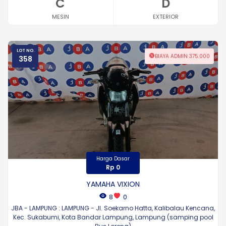
C
D
MESIN
EXTERIOR
LOT NO.
BIAYA ADMIN 375.000
358
Harga Dasar
Rp 0
YAMAHA VIXION
8
0
JBA - LAMPUNG : LAMPUNG - Jl. Soekarno Hatta, Kalibalau Kencana,
Kec. Sukabumi, Kota Bandar Lampung, Lampung (samping pool