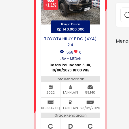
Harga Dasar
Rp 140.000.000
TOYOTA HILUX E DC (4X4)
Mena
2.4
1558
0
JBA - MEDAN
Batas Pelunasan 5 HK,
19/08/2026 18:00 WIB
Info Kendaraan
2022
LAIN-LAIN
59,140
BG 8342 DQ
LAIN-LAIN
23/02/2026
Grade Kendaraan
C
D
C