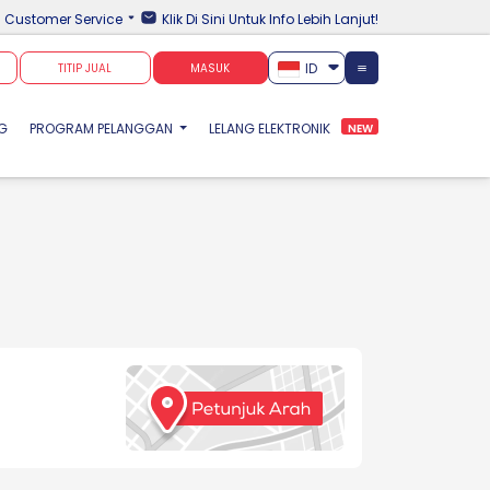
Customer Service
Klik Di Sini Untuk Info Lebih Lanjut!
ID
TITIP JUAL
MASUK
NG
PROGRAM PELANGGAN
LELANG ELEKTRONIK
NEW