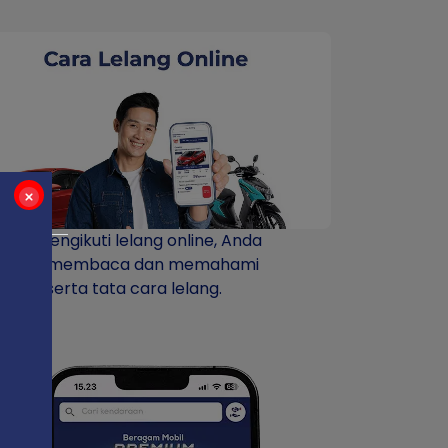
lum mengikuti lelang online, Anda
jibkan membaca dan memahami
turan serta tata cara lelang.