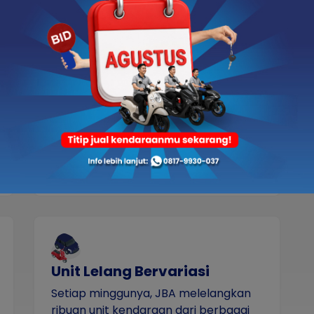
Jaringan Lelang Luas
Dengan 15 cabang dan 24 hub yang
tersebar di berbagai lokasi strategis di
seluruh Indonesia, JBA memiliki
jaringan lelang yang luas dan mudah
dijangkau.
Unit Lelang Bervariasi
Setiap minggunya, JBA melelangkan
ribuan unit kendaraan dari berbagai