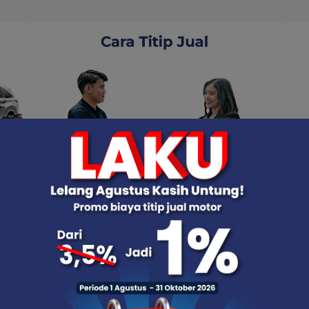
n
Sebelum melakukan titip jual kendaraan, Anda
Sebe
ta
diwajibkan membaca dan memahami
diwa
peraturan dan prosedur yang berlaku.
pera
ng JBA