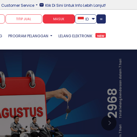
Customer Service
Klik Di Sini Untuk Info Lebih Lanjut!
ID
TITIP JUAL
MASUK
NG
PROGRAM PELANGGAN
LELANG ELEKTRONIK
NEW
Total lelang kendaraan dalam 7 hari
2968