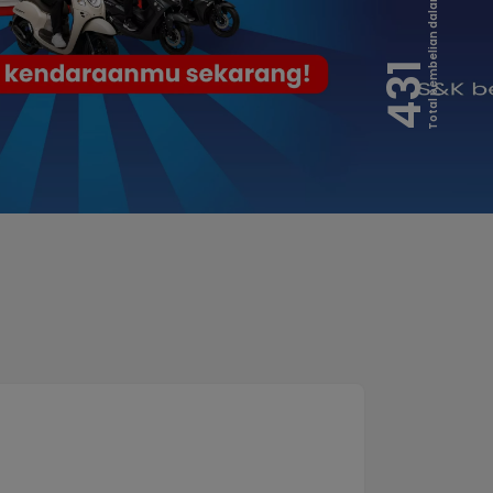
Total pembelian dalam 7 hari
431