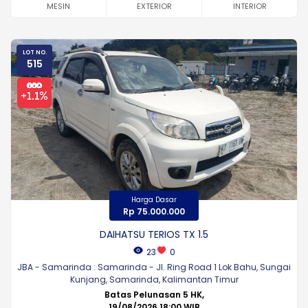
MESIN
EXTERIOR
INTERIOR
LOT NO.
515
Harga Dasar
Rp 75.000.000
DAIHATSU TERIOS TX 1.5
23
0
JBA - Samarinda : Samarinda - Jl. Ring Road 1 Lok Bahu, Sungai
Kunjang, Samarinda, Kalimantan Timur
Batas Pelunasan 5 HK,
19/08/2026 18:00 WIB