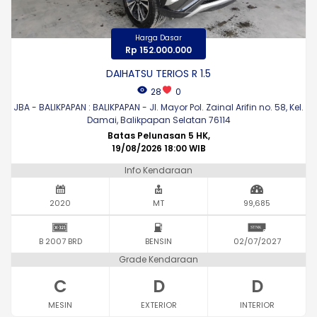
Harga Dasar
Rp 152.000.000
DAIHATSU TERIOS R 1.5
28
0
JBA - BALIKPAPAN : BALIKPAPAN - Jl. Mayor Pol. Zainal Arifin no. 58, Kel.
Damai, Balikpapan Selatan 76114
Batas Pelunasan 5 HK,
19/08/2026 18:00 WIB
Info Kendaraan
2020
MT
99,685
B 2007 BRD
BENSIN
02/07/2027
Grade Kendaraan
C
D
D
MESIN
EXTERIOR
INTERIOR