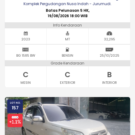
Komplek Pergudangan Nusa Indah - Jurumudi.
Batas Pelunasan 5 HK,
19/08/2026 18:00 WIB
Info Kendaraan
2023
MT
32,295
BG 1585 BW
BENSIN
25/10/2025
Grade Kendaraan
C
C
B
MESIN
EXTERIOR
INTERIOR
LOT NO.
157