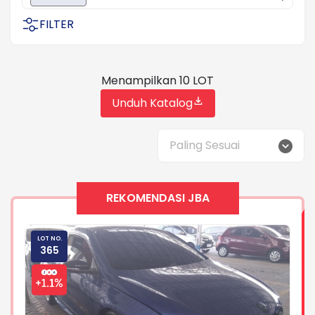
FILTER
Menampilkan 10 LOT
Unduh Katalog
Paling Sesuai
REKOMENDASI JBA
LOT NO.
LOT
365
21