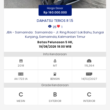
Harga Dasar
Rp 160.000.000
DAIHATSU TERIOS R 1.5
25
1
JBA - Samarinda : Samarinda - Jl. Ring Road 1 Lok Bahu, Sungai
Kunjang, Samarinda, Kalimantan Timur
Batas Pelunasan 5 HK,
19/08/2026 18:00 WIB
Info Kendaraan
2018
MT
115,364
AA 1723 IA
BENSIN
14/02/2027
Grade Kendaraan
C
B
C
MESIN
EXTERIOR
INTERIOR