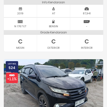
Info Kendaraan
2019
AT
87,941
N 1767 ET
BENSIN
-
Grade Kendaraan
C
C
C
MESIN
EXTERIOR
INTERIOR
LOT NO.
524