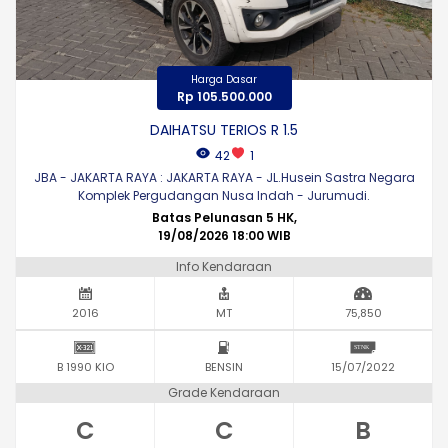
Harga Dasar
Rp 105.500.000
DAIHATSU TERIOS R 1.5
42
1
JBA - JAKARTA RAYA : JAKARTA RAYA - JL.Husein Sastra Negara
Komplek Pergudangan Nusa Indah - Jurumudi.
Batas Pelunasan 5 HK,
19/08/2026 18:00 WIB
Info Kendaraan
2016
MT
75,850
B 1990 KIO
BENSIN
15/07/2022
Grade Kendaraan
C
C
B