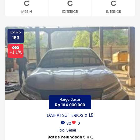
C
C
C
MESIN
EXTERIOR
INTERIOR
LOT NO.
163
Harga Dasar
Rp 164.000.000
DAIHATSU TERIOS X 1.5
30
0
Pool Seller - -
Batas Pelunasan 5 HK,