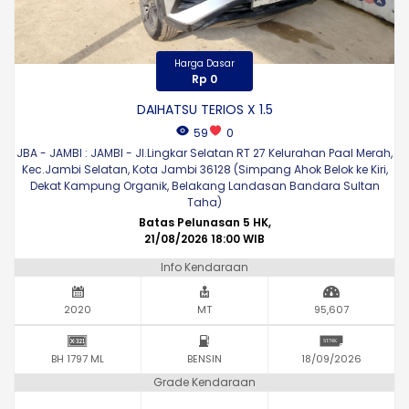
Harga Dasar
Rp 0
DAIHATSU TERIOS X 1.5
59
0
JBA - JAMBI : JAMBI - Jl.Lingkar Selatan RT 27 Kelurahan Paal Merah,
Kec.Jambi Selatan, Kota Jambi 36128 (Simpang Ahok Belok ke Kiri,
Dekat Kampung Organik, Belakang Landasan Bandara Sultan
Taha)
Batas Pelunasan 5 HK,
21/08/2026 18:00 WIB
Info Kendaraan
2020
MT
95,607
BH 1797 ML
BENSIN
18/09/2026
Grade Kendaraan