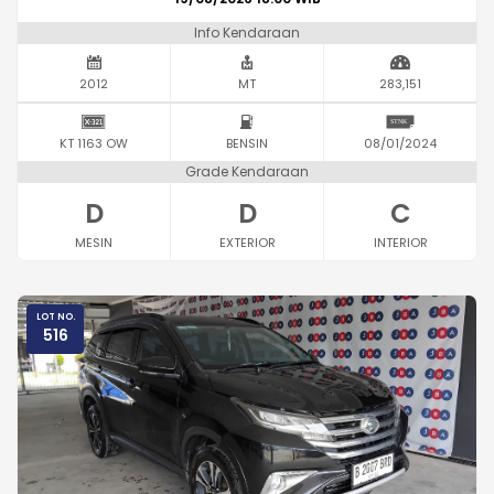
Info Kendaraan
2012
MT
283,151
KT 1163 OW
BENSIN
08/01/2024
Grade Kendaraan
D
D
C
MESIN
EXTERIOR
INTERIOR
LOT NO.
516