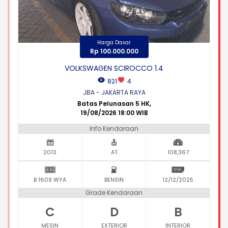
Harga Dasar
Rp 100.000.000
VOLKSWAGEN SCIROCCO 1.4
821
4
JBA - JAKARTA RAYA
Batas Pelunasan 5 HK,
19/08/2026 18:00 WIB
Info Kendaraan
2013
AT
108,367
B 1609 WYA
BENSIN
12/12/2025
Grade Kendaraan
C
D
B
MESIN
EXTERIOR
INTERIOR