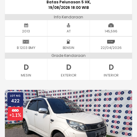
Batas Pelunasan 5 HK,
19/08/2026 18:00 WIB
Info Kendaraan
2013
AT
145,596
B 1203 BMY
BENSIN
22/04/2026
Grade Kendaraan
D
D
D
MESIN
EXTERIOR
INTERIOR
LOT NO.
422