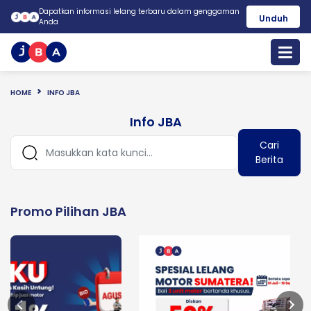
Dapatkan informasi lelang terbaru dalam genggaman
Unduh
Anda
HOME
INFO JBA
Info JBA
Cari
Berita
Promo Pilihan JBA