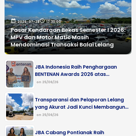
date_range
schedule
2026-07-28
17:30:00
Pasar Kendaraan Bekas Semester I 2026:
MPV dan Motor Matic Masih
Mendominasi Transaksi Balai Lelang
JBA Indonesia Raih Penghargaan
BENTENAN Awards 2026 atas
Kontribusi terhadap Penerimaan
on 25/06/26
Negara
Transparansi dan Pelaporan Lelang
yang Akurat Jadi Kunci Membangun
Kepercayaan Masyarakat
on 25/06/26
JBA Cabang Pontianak Raih