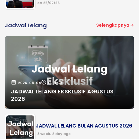
on 25/02/26
Jadwal Lelang
Selengkapnya
date_range
schedule
2026-08-04
16:14:00
JADWAL LELANG EKSKLUSIF AGUSTUS
2026
JADWAL LELANG BULAN AGUSTUS 2026
3 week, 2 day ago