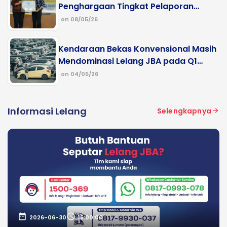
Penghargaan Tingkat Pelaporan
Lelang Terbaik dari DJKN Kalimantan
on 08/05/26
Barat
Kendaraan Bekas Konvensional Masih
Mendominasi Lelang JBA pada Q1
2026
on 04/05/26
Informasi Lelang
Selengkapnya
date_range
schedule
2026-06-30
15:00:00