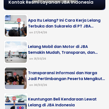
Kontak Resmi Layanan JBA Indonesia
Apa Itu Lelang? Ini Cara Kerja Lelang
Terbuka dan Sukarela di PT JBA
Indonesia
on 27/04/26
Lelang Mobil dan Motor di JBA
Semakin Mudah, Transparan, dan
Banyak Pilihan Unit
on 31/03/26
Transparansi Informasi dan Harga
Jadi Pertimbangan Peserta Mengikuti
Lelang di JBA Indonesia
on 30/03/26
Keuntungan Beli Kendaraan Lewat
Lelang di JBA Indonesia