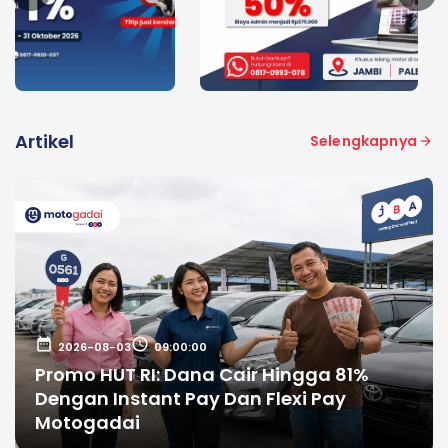
Artikel
Selengkapnya
date_range
schedule
2026-08-03
09:00:00
Promo HUT RI: Dana Cair Hingga 81%
Dengan Instant Pay Dan Flexi Pay
Motogadai