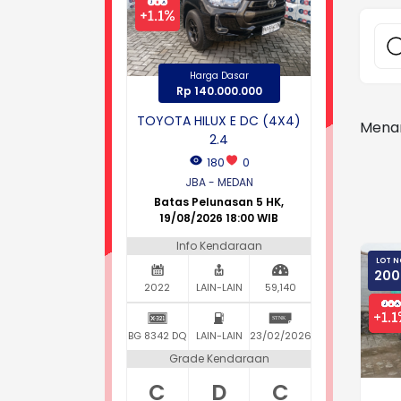
Harga Dasar
Rp 140.000.000
TOYOTA HILUX E DC (4X4)
Menam
2.4
180
0
JBA - MEDAN
Batas Pelunasan 5 HK,
19/08/2026 18:00 WIB
Info Kendaraan
LOT N
200
2022
LAIN-LAIN
59,140
BG 8342 DQ
LAIN-LAIN
23/02/2026
Grade Kendaraan
C
D
C