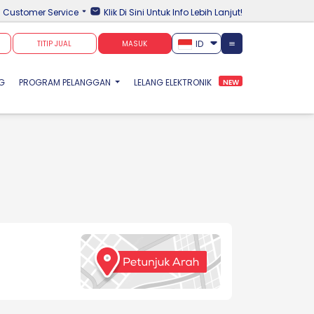
Customer Service
Klik Di Sini Untuk Info Lebih Lanjut!
ID
TITIP JUAL
MASUK
NG
PROGRAM PELANGGAN
LELANG ELEKTRONIK
NEW