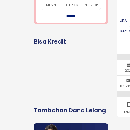
MESIN
EXTERIOR
INTERIOR
JBA -
P
Kec.
Bisa Kredit
20
B 958
Tambahan Dana Lelang
ME