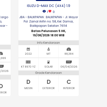
ISUZU D-MAX DC (4X4) 1.9
1
0
 Cargo
JBA - BALIKPAPAN : BALIKPAPAN - Jl. Mayor
a,
Pol. Zainal Arifin no. 58, Kel. Damai,
sar -
Balikpapan Selatan 76114
Batas Pelunasan 5 HK,
19/08/2026 18:00 WIB
Info Kendaraan
2022
MT
88,384
,999
KT 8970 YZ
SOLAR
06/04/2026
2/2026
Grade Kendaraan
D
D
C
D
MESIN
EXTERIOR
INTERIOR
ERIOR