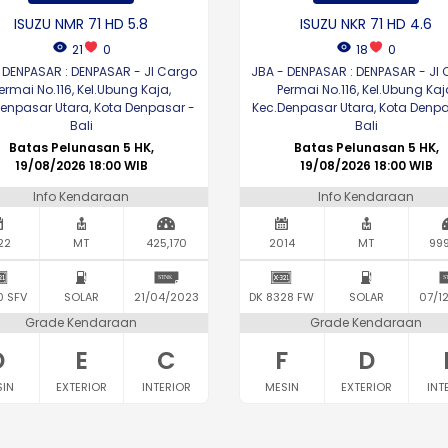
ISUZU NMR 71 HD 5.8
ISUZU NKR 71 HD 4.6
21
0
18
0
 DENPASAR : DENPASAR - Jl Cargo
JBA - DENPASAR : DENPASAR - Jl
ermai No.116, Kel.Ubung Kaja,
Permai No.116, Kel.Ubung Kaj
Denpasar Utara, Kota Denpasar -
Kec.Denpasar Utara, Kota Denpa
Bali
Bali
Batas Pelunasan 5 HK,
Batas Pelunasan 5 HK,
19/08/2026 18:00 WIB
19/08/2026 18:00 WIB
Info Kendaraan
Info Kendaraan
22
MT
425,170
2014
MT
999
0 SFV
SOLAR
21/04/2023
DK 8328 FW
SOLAR
07/1
Grade Kendaraan
Grade Kendaraan
D
E
C
F
D
SIN
EXTERIOR
INTERIOR
MESIN
EXTERIOR
INT