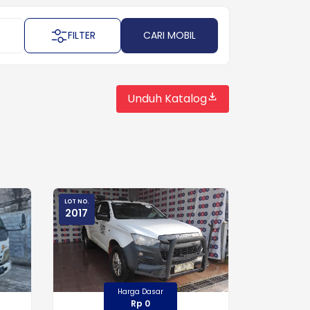
FILTER
CARI MOBIL
Unduh Katalog
LOT NO.
2017
Harga Dasar
Rp 0