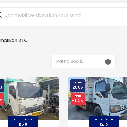
pilkan 3 LOT
Paling Sesuai
O.
LOT NO.
3
2006
Harga Dasar
Harga Dasar
Rp 0
Rp 0