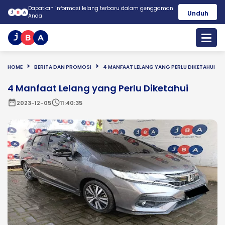
Dapatkan informasi lelang terbaru dalam genggaman
Unduh
Anda
HOME
BERITA DAN PROMOSI
4 MANFAAT LELANG YANG PERLU DIKETAHUI
4 Manfaat Lelang yang Perlu Diketahui
date_range
schedule
2023-12-05
11:40:35