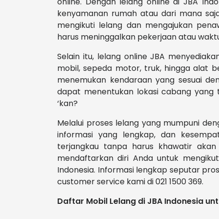
online. Dengan lelang online di JBA In
kenyamanan rumah atau dari mana saja d
mengikuti lelang dan mengajukan pen
harus meninggalkan pekerjaan atau waktu
Selain itu, lelang online JBA menyediaka
mobil, sepeda motor, truk, hingga alat
menemukan kendaraan yang sesuai den
dapat menentukan lokasi cabang yang ter
‘kan?
Melalui proses lelang yang mumpuni den
informasi yang lengkap, dan kesemp
terjangkau tanpa harus khawatir akan 
mendaftarkan diri Anda untuk mengikuti
Indonesia. Informasi lengkap seputar prose
customer service kami di 021 1500 369.
Daftar Mobil Lelang di JBA Indonesia un