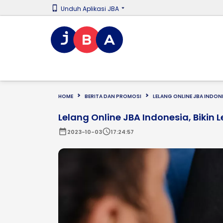
Unduh Aplikasi JBA
HOME
BERITA DAN PROMOSI
LELANG ONLINE JBA INDONE
Lelang Online JBA Indonesia, Bikin
date_range
schedule
2023-10-03
17:24:57