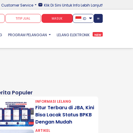
Customer Service
Klik Di Sini Untuk Info Lebih Lanjut!
ID
TITIP JUAL
MASUK
NG
PROGRAM PELANGGAN
LELANG ELEKTRONIK
NEW
rita Populer
INFORMASI LELANG
Fitur Terbaru di JBA, Kini
Bisa Lacak Status BPKB
Dengan Mudah
ARTIKEL