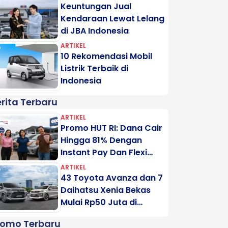
Keuntungan Jual
Kendaraan Lewat Lelang
di JBA Indonesia
ARTIKEL
10 Rekomendasi Mobil
Listrik Terbaik di
Indonesia
rita Terbaru
ARTIKEL
Promo HUT RI: Dana Cair
Hingga 81% Dengan
Instant Pay Dan Flexi
Pay Motogadai
ARTIKEL
43 Toyota Avanza dan 7
Daihatsu Xenia Bekas
Mulai Rp50 Juta di
Lelang Minggu Ini
romo Terbaru