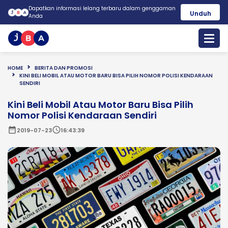
Dapatkan informasi lelang terbaru dalam genggaman
Unduh
Anda
HOME
BERITA DAN PROMOSI
KINI BELI MOBIL ATAU MOTOR BARU BISA PILIH NOMOR POLISI KENDARAAN
SENDIRI
Kini Beli Mobil Atau Motor Baru Bisa Pilih
Nomor Polisi Kendaraan Sendiri
date_range
schedule
2019-07-23
16:43:39