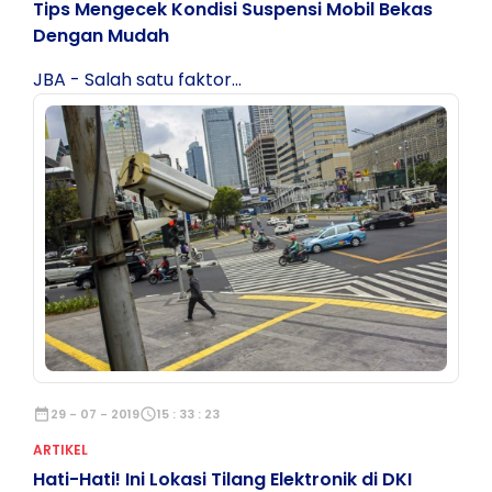
Tips Mengecek Kondisi Suspensi Mobil Bekas
Dengan Mudah
JBA - Salah satu faktor...
date_range
29 - 07 - 2019
schedule
15 : 33 : 23
ARTIKEL
Hati-Hati! Ini Lokasi Tilang Elektronik di DKI