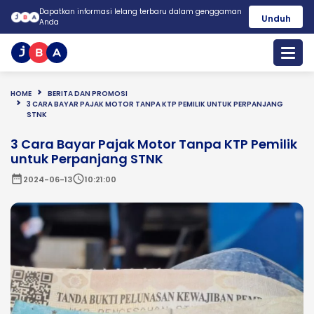
Dapatkan informasi lelang terbaru dalam genggaman
Unduh
Anda
HOME
BERITA DAN PROMOSI
3 CARA BAYAR PAJAK MOTOR TANPA KTP PEMILIK UNTUK PERPANJANG
STNK
3 Cara Bayar Pajak Motor Tanpa KTP Pemilik
untuk Perpanjang STNK
date_range
schedule
2024-06-13
10:21:00