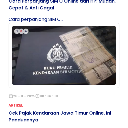
Cara Perpanjang SIM C Online dari HP: Mudah,
Cepat & Anti Gagal
Cara perpanjang SIM C...
date_range
26 - 11 - 2025
schedule
08 : 34 : 00
ARTIKEL
Cek Pajak Kendaraan Jawa Timur Online, Ini
Panduannya