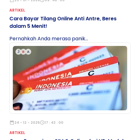
ARTIKEL
Cara Bayar Tilang Online Anti Antre, Beres
dalam 5 Menit!
Pernahkah Anda merasa panik...
date_range
24 - 12 - 2025
schedule
17 : 42 : 00
ARTIKEL