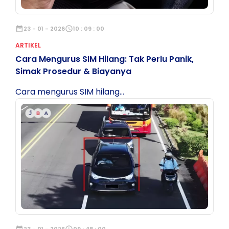
date_range
23 - 01 - 2026
schedule
10 : 09 : 00
ARTIKEL
Cara Mengurus SIM Hilang: Tak Perlu Panik,
Simak Prosedur & Biayanya
Cara mengurus SIM hilang...
date_range
23 - 01 - 2026
schedule
09 : 48 : 00