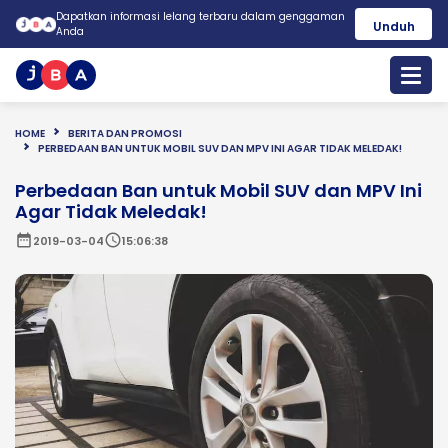
Dapatkan informasi lelang terbaru dalam genggaman
Unduh
Anda
HOME
BERITA DAN PROMOSI
PERBEDAAN BAN UNTUK MOBIL SUV DAN MPV INI AGAR TIDAK MELEDAK!
Perbedaan Ban untuk Mobil SUV dan MPV Ini
Agar Tidak Meledak!
date_range
schedule
2019-03-04
15:06:38