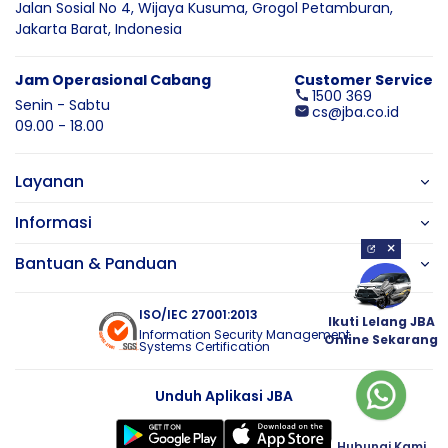
Jalan Sosial No 4, Wijaya Kusuma,
Grogol Petamburan,
Jakarta Barat,
Indonesia
Jam Operasional Cabang
Customer Service
1500 369
Senin - Sabtu
cs@jba.co.id
09.00 - 18.00
Layanan
Informasi
×
Bantuan & Panduan
ISO/IEC 27001:2013
Ikuti Lelang JBA
Information Security Management
Online Sekarang
Systems Certification
Unduh Aplikasi JBA
Hubungi Kami