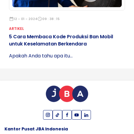
date_range
12 - 01 - 2024
schedule
09 : 38 : 15
ARTIKEL
5 Cara Membaca Kode Produksi Ban Mobil
untuk Keselamatan Berkendara
Apakah Anda tahu apa itu...
Kantor Pusat JBA Indonesia