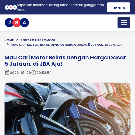
Dapatkan informasi lelang terbaru dalam genggaman
Unduh
Anda
HOME
BERITA DAN PROMOSI
MAU CARI MOTOR BEKAS DENGAN HARGA DASAR 5 JUTAAN, DI JBA AJA!
Mau Cari Motor Bekas Dengan Harga Dasar
5 Jutaan, di JBA Aja!
date_range
schedule
2023-01-20
20:53:54