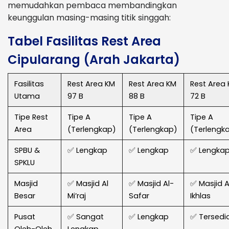
memudahkan pembaca membandingkan
keunggulan masing-masing titik singgah:
Tabel Fasilitas Rest Area
Cipularang (Arah Jakarta)
Fasilitas
Rest Area KM
Rest Area KM
Rest Area
Utama
97 B
88 B
72 B
Tipe Rest
Tipe A
Tipe A
Tipe A
Area
(Terlengkap)
(Terlengkap)
(Terlengk
SPBU &
✅ Lengkap
✅ Lengkap
✅ Lengka
SPKLU
Masjid
✅ Masjid Al
✅ Masjid Al-
✅ Masjid A
Besar
Mi’raj
Safar
Ikhlas
Pusat
✅ Sangat
✅ Lengkap
✅ Tersedi
Oleh-Oleh
Lengkap