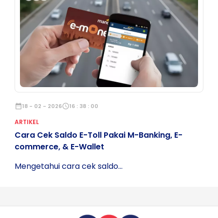
date_range
18 - 02 - 2026
schedule
16 : 38 : 00
ARTIKEL
Cara Cek Saldo E-Toll Pakai M-Banking, E-
commerce, & E-Wallet
Mengetahui cara cek saldo...