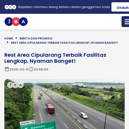
Dapatkan informasi lelang terbaru dalam genggaman Anda
Unduh
HOME
BERITA DAN PROMOSI
REST AREA CIPULARANG TERBAIK FASILITAS LENGKAP, NYAMAN BANGET!
Rest Area Cipularang Terbaik Fasilitas
Lengkap, Nyaman Banget!
date_range
schedule
2026-02-11
20:56:00