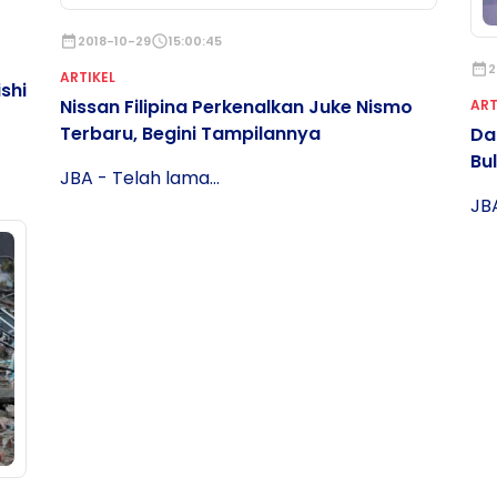
date_range
2018-10-29
schedule
15:00:45
date_range
2
ARTIKEL
shi
Nissan Filipina Perkenalkan Juke Nismo
ART
Terbaru, Begini Tampilannya
Da
Bu
JBA - Telah lama...
JBA