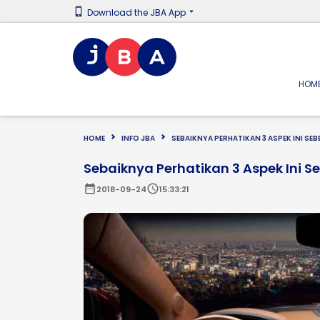
Download the JBA App
HOM
HOME
INFO JBA
SEBAIKNYA PERHATIKAN 3 ASPEK INI SE
Sebaiknya Perhatikan 3 Aspek Ini S
date_range
schedule
2018-09-24
15:33:21