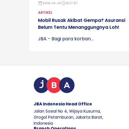
date_range
2018-10-01
schedule
15:17:57
ARTIKEL
Mobil Rusak Akibat Gempa? Asuransi
Belum Tentu Menanggungnya Loh!
JBA - Bagi para korban...
JBA Indonesia Head Office
Jalan Sosial No 4, Wijaya Kusuma,
Grogol Petamburan, Jakarta Barat,
Indonesia
Branch Operations