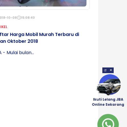
018-10-08
schedule
15:08:40
IKEL
ftar Harga Mobil Murah Terbaru di
lan Oktober 2018
 - Mulai bulan...
×
Ikuti Lelang JBA
Online Sekarang