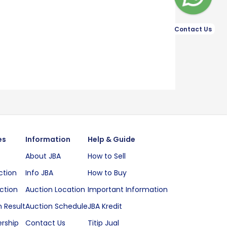
Contact Us
es
Information
Help & Guide
About JBA
How to Sell
ction
Info JBA
How to Buy
ction
Auction Location
Important Information
 Result
Auction Schedule
JBA Kredit
rship
Contact Us
Titip Jual