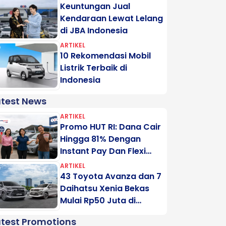
Keuntungan Jual
Kendaraan Lewat Lelang
di JBA Indonesia
ARTIKEL
10 Rekomendasi Mobil
Listrik Terbaik di
Indonesia
atest News
ARTIKEL
Promo HUT RI: Dana Cair
Hingga 81% Dengan
Instant Pay Dan Flexi
Pay Motogadai
ARTIKEL
43 Toyota Avanza dan 7
Daihatsu Xenia Bekas
Mulai Rp50 Juta di
Lelang Minggu Ini
atest Promotions