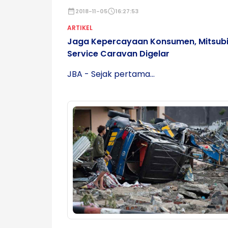
date_range
2018-11-05
schedule
16:27:53
ARTIKEL
Jaga Kepercayaan Konsumen, Mitsubi
Service Caravan Digelar
JBA - Sejak pertama...