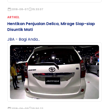
date_range
2018-08-07
schedule
15:33:07
ARTIKEL
Hentikan Penjualan Delica, Mirage Siap-siap
Disuntik Mati
JBA - Bagi Anda...
date_range
2018-06-05
schedule
15:50:22