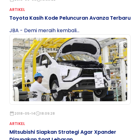
ARTIKEL
Toyota Kasih Kode Peluncuran Avanza Terbaru
JBA - Demi meraih kembali...
date_range
2018-05-14
schedule
18:09:28
ARTIKEL
Mitsubishi Siapkan Strategi Agar Xpander
Digunakan Saat Lebaran