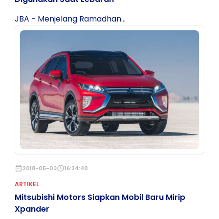
JBA - Menjelang Ramadhan...
date_range
2018-05-03
schedule
16:24:40
ARTIKEL
Mitsubishi Motors Siapkan Mobil Baru Mirip
Xpander