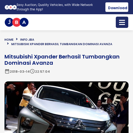
Easy Auction, Quality Vehicles, with Wide Network
Download
through the App!
HOME
INFO JBA
MITSUBISHI XPANDER BERHASIL TUMBANGKAN DOMINASI AVANZA
Mitsubishi Xpander Berhasil Tumbangkan
Dominasi Avanza
date_range
schedule
2018-03-14
22:57:04