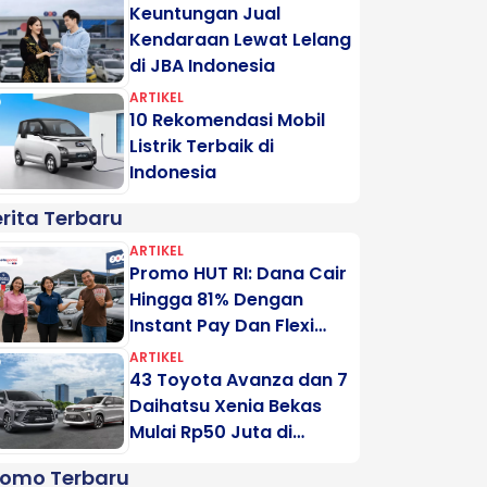
Keuntungan Jual
Kendaraan Lewat Lelang
di JBA Indonesia
ARTIKEL
10 Rekomendasi Mobil
Listrik Terbaik di
Indonesia
rita Terbaru
ARTIKEL
Promo HUT RI: Dana Cair
Hingga 81% Dengan
Instant Pay Dan Flexi
Pay Motogadai
ARTIKEL
43 Toyota Avanza dan 7
Daihatsu Xenia Bekas
Mulai Rp50 Juta di
Lelang Minggu Ini
romo Terbaru