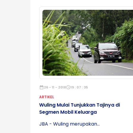
date_range
26 - 11 - 2018
schedule
19 : 07 : 35
ARTIKEL
Wuling Mulai Tunjukkan Tajinya di
Segmen Mobil Keluarga
JBA - Wuling merupakan...