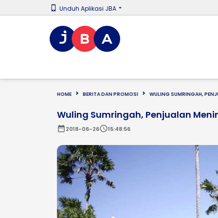
Unduh Aplikasi JBA
HOME
BERITA DAN PROMOSI
WULING SUMRINGAH, PENJ
Wuling Sumringah, Penjualan Meni
date_range
schedule
2018-06-26
15:48:56