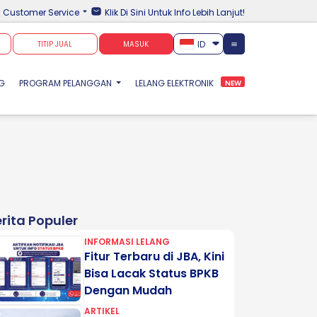
Customer Service
Klik Di Sini Untuk Info Lebih Lanjut!
ID
TITIP JUAL
MASUK
NG
PROGRAM PELANGGAN
LELANG ELEKTRONIK
NEW
rita Populer
INFORMASI LELANG
Fitur Terbaru di JBA, Kini
Bisa Lacak Status BPKB
Dengan Mudah
ARTIKEL