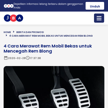
Dapatkan informasi lelang terbaru dalam genggaman
Unduh
Anda
HOME
BERITA DAN PROMOSI
4 CARA MERAWAT REM MOBIL BEKAS UNTUK MENCEGAH REM BLONG
4 Cara Merawat Rem Mobil Bekas untuk
Mencegah Rem Blong
date_range
schedule
2020-02-28
17:37:38