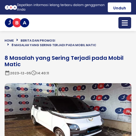
Dapatkan informasi lelang terbaru dalam genggaman
Unduh
Anda
HOME
BERITA DAN PROMOSI
8 MASALAH YANG SERING TERJADI PADA MOBIL MATIC
8 Masalah yang Sering Terjadi pada Mobil
Matic
date_range
schedule
2023-12-05
14:40:11