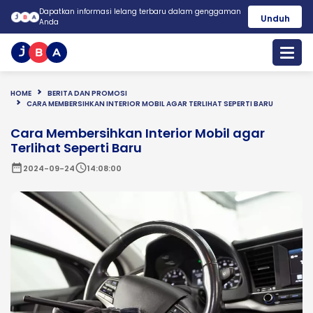
Dapatkan informasi lelang terbaru dalam genggaman
Unduh
Anda
HOME
BERITA DAN PROMOSI
CARA MEMBERSIHKAN INTERIOR MOBIL AGAR TERLIHAT SEPERTI BARU
Cara Membersihkan Interior Mobil agar
Terlihat Seperti Baru
date_range
schedule
2024-09-24
14:08:00