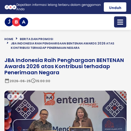
Dapatkan informasi lelang terbaru dalam genggaman
Unduh
Anda
HOME
BERITA DAN PROMOSI
JBA INDONESIA RAIH PENGHARGAAN BENTENAN AWARDS 2026 ATAS
KONTRIBUSI TERHADAP PENERIMAAN NEGARA
JBA Indonesia Raih Penghargaan BENTENAN
Awards 2026 atas Kontribusi terhadap
Penerimaan Negara
date_range
schedule
2026-06-25
15:00:00