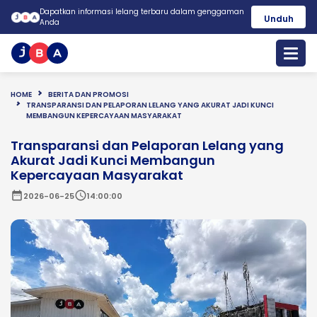
Dapatkan informasi lelang terbaru dalam genggaman
Unduh
Anda
HOME
BERITA DAN PROMOSI
TRANSPARANSI DAN PELAPORAN LELANG YANG AKURAT JADI KUNCI
MEMBANGUN KEPERCAYAAN MASYARAKAT
Transparansi dan Pelaporan Lelang yang
Akurat Jadi Kunci Membangun
Kepercayaan Masyarakat
date_range
schedule
2026-06-25
14:00:00