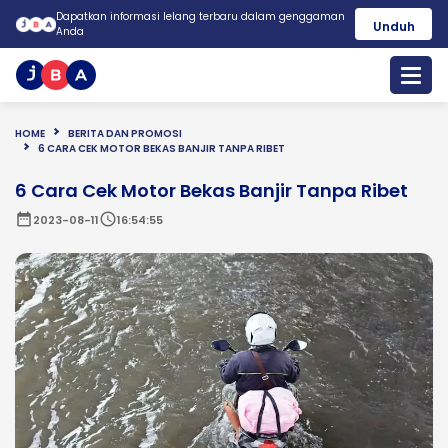
Dapatkan informasi lelang terbaru dalam genggaman
Unduh
Anda
HOME
BERITA DAN PROMOSI
6 CARA CEK MOTOR BEKAS BANJIR TANPA RIBET
6 Cara Cek Motor Bekas Banjir Tanpa Ribet
date_range
schedule
2023-08-11
16:54:55