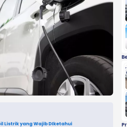
Be
l Listrik yang Wajib DIketahui
P