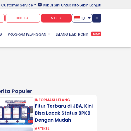
Customer Service
Klik Di Sini Untuk Info Lebih Lanjut!
ID
TITIP JUAL
MASUK
NG
PROGRAM PELANGGAN
LELANG ELEKTRONIK
NEW
rita Populer
INFORMASI LELANG
Fitur Terbaru di JBA, Kini
Bisa Lacak Status BPKB
Dengan Mudah
ARTIKEL