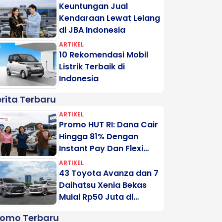
Keuntungan Jual
Kendaraan Lewat Lelang
di JBA Indonesia
ARTIKEL
10 Rekomendasi Mobil
Listrik Terbaik di
Indonesia
rita Terbaru
ARTIKEL
Promo HUT RI: Dana Cair
Hingga 81% Dengan
Instant Pay Dan Flexi
Pay Motogadai
ARTIKEL
43 Toyota Avanza dan 7
Daihatsu Xenia Bekas
Mulai Rp50 Juta di
Lelang Minggu Ini
romo Terbaru