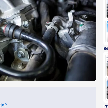
Be
rja?
P