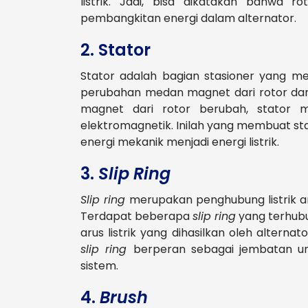
listrik. Jadi, bisa dikatakan bahwa 
pembangkitan energi dalam alternator.
2. Stator
Stator adalah bagian stasioner yang me
perubahan medan magnet dari rotor dan 
magnet dari rotor berubah, stator men
elektromagnetik. Inilah yang membuat s
energi mekanik menjadi energi listrik.
3.
Slip Ring
Slip ring
merupakan penghubung listrik a
Terdapat beberapa
slip ring
yang terhub
arus listrik yang dihasilkan oleh alternat
slip ring
berperan sebagai jembatan unt
sistem.
4.
Brush