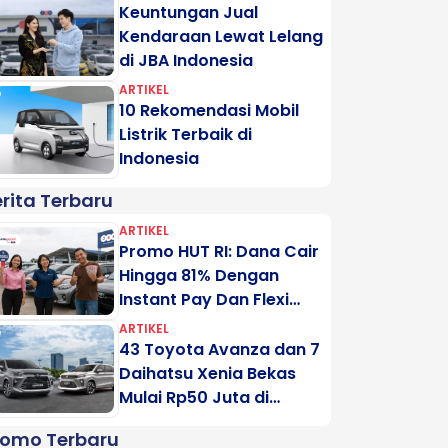
Keuntungan Jual
Kendaraan Lewat Lelang
di JBA Indonesia
ARTIKEL
10 Rekomendasi Mobil
Listrik Terbaik di
Indonesia
rita Terbaru
ARTIKEL
Promo HUT RI: Dana Cair
Hingga 81% Dengan
Instant Pay Dan Flexi
Pay Motogadai
ARTIKEL
43 Toyota Avanza dan 7
Daihatsu Xenia Bekas
Mulai Rp50 Juta di
Lelang Minggu Ini
romo Terbaru