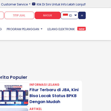
Customer Service
Klik Di Sini Untuk Info Lebih Lanjut!
ID
TITIP JUAL
MASUK
NG
PROGRAM PELANGGAN
LELANG ELEKTRONIK
NEW
rita Populer
INFORMASI LELANG
Fitur Terbaru di JBA, Kini
Bisa Lacak Status BPKB
Dengan Mudah
ARTIKEL