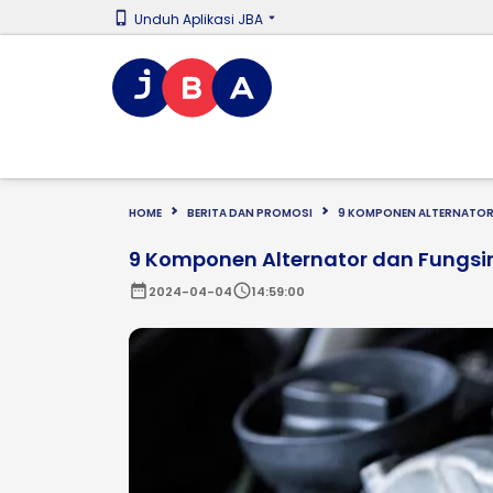
Unduh Aplikasi JBA
HOME
BERITA DAN PROMOSI
9 KOMPONEN ALTERNATOR
9 Komponen Alternator dan Fungs
date_range
schedule
2024-04-04
14:59:00