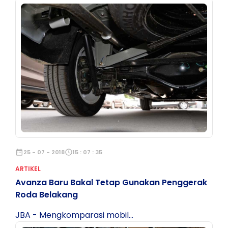
date_range
25 - 07 - 2018
schedule
15 : 07 : 35
ARTIKEL
Avanza Baru Bakal Tetap Gunakan Penggerak
Roda Belakang
JBA - Mengkomparasi mobil...