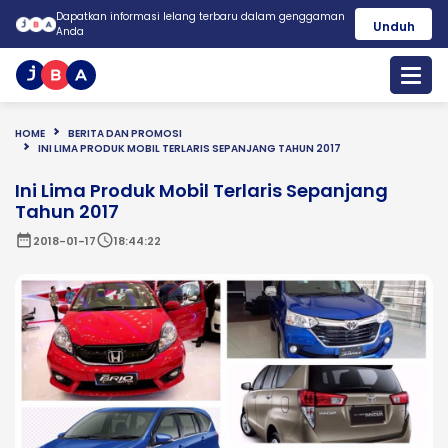
Dapatkan informasi lelang terbaru dalam genggaman
Unduh
Anda
HOME
BERITA DAN PROMOSI
INI LIMA PRODUK MOBIL TERLARIS SEPANJANG TAHUN 2017
Ini Lima Produk Mobil Terlaris Sepanjang
Tahun 2017
date_range
schedule
2018-01-17
18:44:22