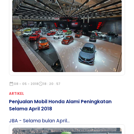
date_range
08 - 05 - 2018
schedule
18 : 20 : 57
ARTIKEL
Penjualan Mobil Honda Alami Peningkatan
Selama April 2018
JBA - Selama bulan April...