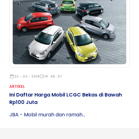
date_range
22 - 03 - 2018
schedule
18 : 58 : 57
ARTIKEL
Ini Daftar Harga Mobil LCGC Bekas di Bawah
Rp100 Juta
JBA - Mobil murah dan ramah...