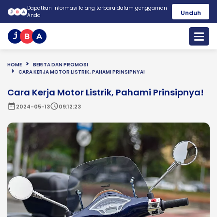
Dapatkan informasi lelang terbaru dalam genggaman
Unduh
Anda
HOME
BERITA DAN PROMOSI
CARA KERJA MOTOR LISTRIK, PAHAMI PRINSIPNYA!
Cara Kerja Motor Listrik, Pahami Prinsipnya!
date_range
schedule
2024-05-13
09:12:23