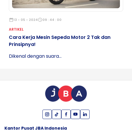
date_range
13 - 05 - 2024
schedule
09 : 44 : 00
ARTIKEL
Cara Kerja Mesin Sepeda Motor 2 Tak dan
Prinsipnya!
Dikenal dengan suara...
Kantor Pusat JBA Indonesia