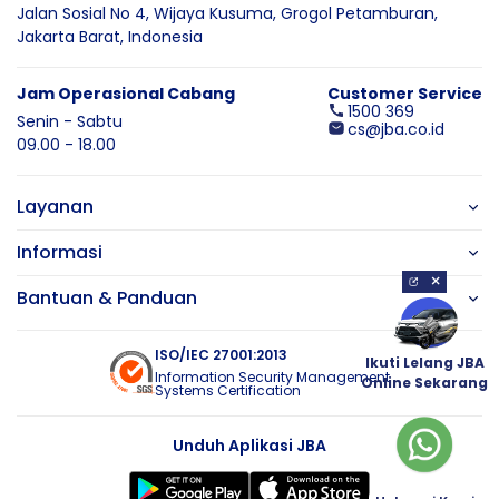
Jalan Sosial No 4, Wijaya Kusuma,
Grogol Petamburan,
Jakarta Barat,
Indonesia
Jam Operasional Cabang
Customer Service
1500 369
Senin - Sabtu
cs@jba.co.id
09.00 - 18.00
Layanan
Informasi
×
Bantuan & Panduan
ISO/IEC 27001:2013
Ikuti Lelang JBA
Information Security Management
Online Sekarang
Systems Certification
Unduh Aplikasi JBA