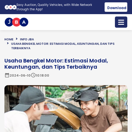
Easy Auction, Quality Vehicles, with Wide Network
Download
through the App!
HOME
INFO JBA
USAHA BENGKEL MOTOR: ESTIMASI MODAL, KEUNTUNGAN, DAN TIPS
TERBAIKNYA
Usaha Bengkel Motor: Estimasi Modal,
Keuntungan, dan Tips Terbaiknya
date_range
schedule
2024-06-10
10:18:00