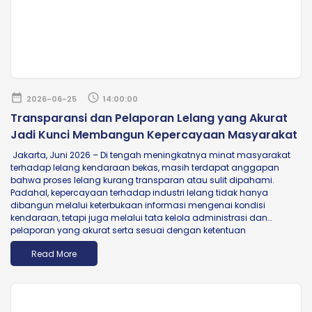
date_range
schedule
2026-06-25
14:00:00
Transparansi dan Pelaporan Lelang yang Akurat
Jadi Kunci Membangun Kepercayaan Masyarakat
Jakarta, Juni 2026 – Di tengah meningkatnya minat masyarakat
terhadap lelang kendaraan bekas, masih terdapat anggapan
bahwa proses lelang kurang transparan atau sulit dipahami.
Padahal, kepercayaan terhadap industri lelang tidak hanya
dibangun melalui keterbukaan informasi mengenai kondisi
kendaraan, tetapi juga melalui tata kelola administrasi dan
pelaporan yang akurat serta sesuai dengan ketentuan
pemerintah.Regional Head Kalimantan PT JBA Indonesia, Syafi,
Read More
mengatakan...