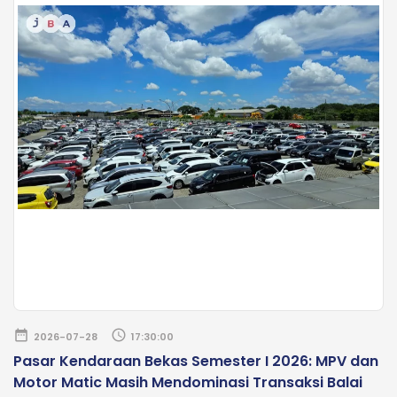
date_range
schedule
2026-07-28
17:30:00
Pasar Kendaraan Bekas Semester I 2026: MPV dan
Motor Matic Masih Mendominasi Transaksi Balai