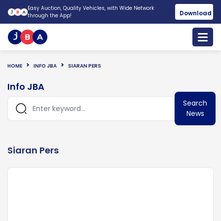
Easy Auction, Quality Vehicles, with Wide Network
Download
through the App!
HOME
INFO JBA
SIARAN PERS
Info JBA
Search
News
Siaran Pers