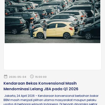
date_range
schedule
2026-05-04
15:00:00
Kendaraan Bekas Konvensional Masih
Mendominasi Lelang JBA pada Q1 2026
Jakarta, 24 April 2026 – Kendaraan konvensional berbahan bakar
BBM masih menjadi pilihan utama masyarakat maupun pelaku
usaha di berbagai wilayah Indonesia. Di tengah dinamika sektor