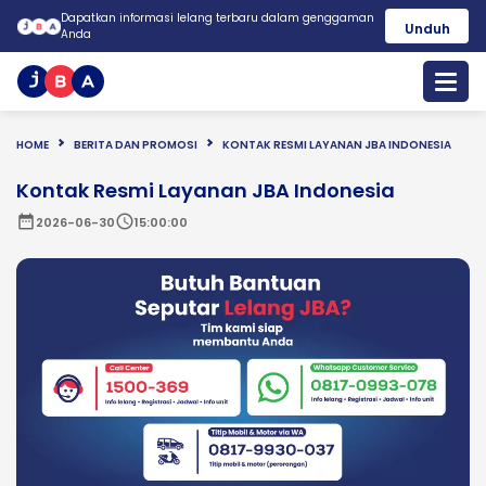
Dapatkan informasi lelang terbaru dalam genggaman
Unduh
Anda
HOME
BERITA DAN PROMOSI
KONTAK RESMI LAYANAN JBA INDONESIA
Kontak Resmi Layanan JBA Indonesia
date_range
schedule
2026-06-30
15:00:00