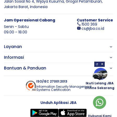
Jalan Sosial No 4, Wijaya Kusuma,
Grogol Petamburan,
Jakarta Barat,
Indonesia
Jam Operasional Cabang
Customer Service
1500 369
Senin - Sabtu
cs@jba.co.id
09.00 - 18.00
Layanan
Informasi
×
Bantuan & Panduan
ISO/IEC 27001:2013
Ikuti Lelang JBA
Information Security Management
Online Sekarang
Systems Certification
Unduh Aplikasi JBA
Hubungi Kami