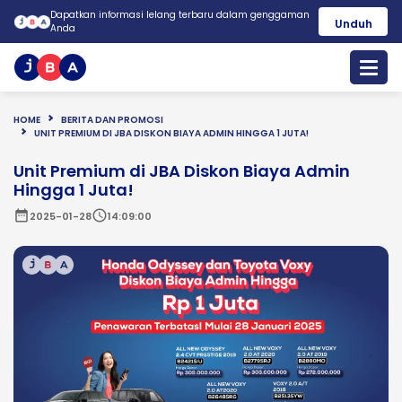
Dapatkan informasi lelang terbaru dalam genggaman
Unduh
Anda
HOME
BERITA DAN PROMOSI
UNIT PREMIUM DI JBA DISKON BIAYA ADMIN HINGGA 1 JUTA!
Unit Premium di JBA Diskon Biaya Admin
Hingga 1 Juta!
date_range
schedule
2025-01-28
14:09:00