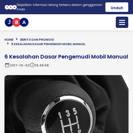
Dapatkan informasi lelang terbaru dalam genggaman
Unduh
Anda
HOME
BERITA DAN PROMOSI
6 KESALAHAN DASAR PENGEMUDI MOBIL MANUAL
6 Kesalahan Dasar Pengemudi Mobil Manual
date_range
schedule
2017-10-02
16:46:58