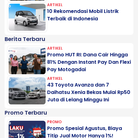
ARTIKEL
10 Rekomendasi Mobil Listrik
Terbaik di Indonesia
Berita Terbaru
ARTIKEL
Promo HUT RI: Dana Cair Hingga
81% Dengan Instant Pay Dan Flexi
Pay Motogadai
ARTIKEL
43 Toyota Avanza dan 7
Daihatsu Xenia Bekas Mulai Rp50
Juta di Lelang Minggu Ini
Promo Terbaru
PROMO
Promo Spesial Agustus, Biaya
Titip Jual Motor Hanya 1%!