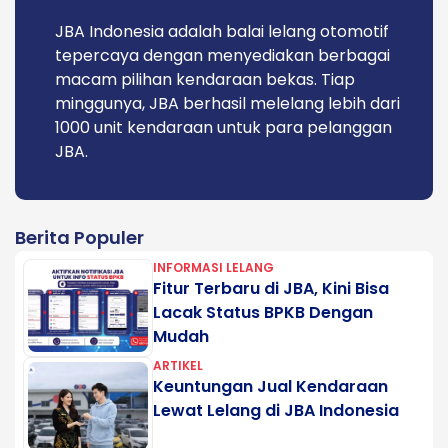
JBA Indonesia adalah balai lelang otomotif
tepercaya dengan menyediakan berbagai
macam pilihan kendaraan bekas. Tiap
minggunya, JBA berhasil melelang lebih dari
1000 unit kendaraan untuk para pelanggan
JBA.
Berita Populer
INFORMASI LELANG
Fitur Terbaru di JBA, Kini Bisa
Lacak Status BPKB Dengan
Mudah
ARTIKEL
Keuntungan Jual Kendaraan
Lewat Lelang di JBA Indonesia