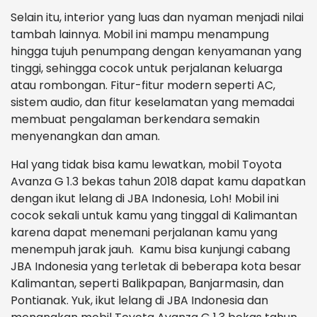
Selain itu, interior yang luas dan nyaman menjadi nilai
tambah lainnya. Mobil ini mampu menampung
hingga tujuh penumpang dengan kenyamanan yang
tinggi, sehingga cocok untuk perjalanan keluarga
atau rombongan. Fitur-fitur modern seperti AC,
sistem audio, dan fitur keselamatan yang memadai
membuat pengalaman berkendara semakin
menyenangkan dan aman.
Hal yang tidak bisa kamu lewatkan, mobil Toyota
Avanza G 1.3 bekas tahun 2018 dapat kamu dapatkan
dengan ikut lelang di JBA Indonesia, Loh! Mobil ini
cocok sekali untuk kamu yang tinggal di Kalimantan
karena dapat menemani perjalanan kamu yang
menempuh jarak jauh. Kamu bisa kunjungi cabang
JBA Indonesia yang terletak di beberapa kota besar
Kalimantan, seperti Balikpapan, Banjarmasin, dan
Pontianak. Yuk, ikut lelang di JBA Indonesia dan