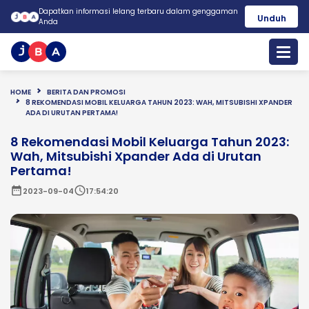
Dapatkan informasi lelang terbaru dalam genggaman
Unduh
Anda
HOME
BERITA DAN PROMOSI
8 REKOMENDASI MOBIL KELUARGA TAHUN 2023: WAH, MITSUBISHI XPANDER
ADA DI URUTAN PERTAMA!
8 Rekomendasi Mobil Keluarga Tahun 2023:
Wah, Mitsubishi Xpander Ada di Urutan
Pertama!
date_range
schedule
2023-09-04
17:54:20