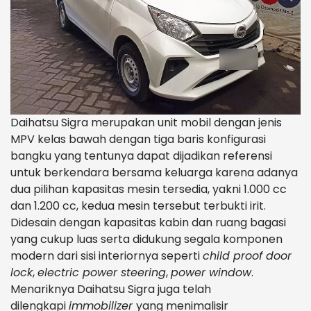
Daihatsu Sigra merupakan unit mobil dengan jenis
MPV kelas bawah dengan tiga baris konfigurasi
bangku yang tentunya dapat dijadikan referensi
untuk berkendara bersama keluarga karena adanya
dua pilihan kapasitas mesin tersedia, yakni 1.000 cc
dan 1.200 cc, kedua mesin tersebut terbukti irit.
Didesain dengan kapasitas kabin dan ruang bagasi
yang cukup luas serta didukung segala komponen
modern dari sisi interiornya seperti
child proof door
lock
,
electric power steering
,
power window
.
Menariknya Daihatsu Sigra juga telah
dilengkapi
immobilizer
yang menimalisir