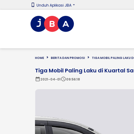
Unduh Aplikasi JBA
HOME
BERITA DAN PROMOSI
TIGA MOBIL PALING LAKU D
Tiga Mobil Paling Laku di Kuartal S
date_range
schedule
2021-04-01
09:56:18