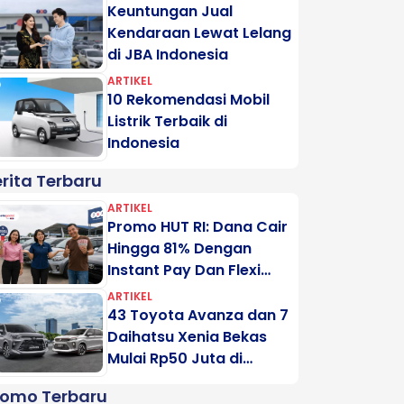
Keuntungan Jual
Kendaraan Lewat Lelang
di JBA Indonesia
ARTIKEL
10 Rekomendasi Mobil
Listrik Terbaik di
Indonesia
rita Terbaru
ARTIKEL
Promo HUT RI: Dana Cair
Hingga 81% Dengan
Instant Pay Dan Flexi
Pay Motogadai
ARTIKEL
43 Toyota Avanza dan 7
Daihatsu Xenia Bekas
Mulai Rp50 Juta di
Lelang Minggu Ini
romo Terbaru