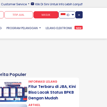
Customer Service
Klik Di Sini Untuk Info Lebih Lanjut!
ID
TITIP JUAL
MASUK
NG
PROGRAM PELANGGAN
LELANG ELEKTRONIK
NEW
rita Populer
INFORMASI LELANG
Fitur Terbaru di JBA, Kini
Bisa Lacak Status BPKB
Dengan Mudah
ARTIKEL