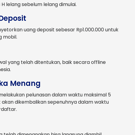
 H lelang sebelum lelang dimulai.
 Deposit
yetorkan uang deposit sebesar Rp1.000.000 untuk
g mobil.
al yang telah ditentukan, baik secara offline
esia.
ika Menang
 melakukan pelunasan dalam waktu maksimal 5
sit akan dikembalikan sepenuhnya dalam waktu
rdaftar.
g telah dimenangkan bisa langsung diambil