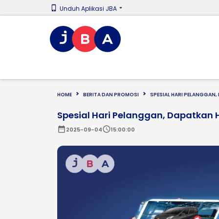
Unduh Aplikasi JBA
HOME
BERITA DAN PROMOSI
SPESIAL HARI PELANGGAN,
Spesial Hari Pelanggan, Dapatkan 
date_range
schedule
2025-09-04
15:00:00