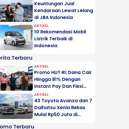
Keuntungan Jual
Kendaraan Lewat Lelang
di JBA Indonesia
ARTIKEL
10 Rekomendasi Mobil
Listrik Terbaik di
Indonesia
rita Terbaru
ARTIKEL
Promo HUT RI: Dana Cair
Hingga 81% Dengan
Instant Pay Dan Flexi
Pay Motogadai
ARTIKEL
43 Toyota Avanza dan 7
Daihatsu Xenia Bekas
Mulai Rp50 Juta di
Lelang Minggu Ini
romo Terbaru