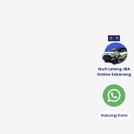
×
Ikuti Lelang JBA
Online Sekarang
Hubungi Kami