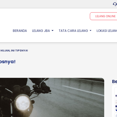
LELANG ONLINE
(CURRENT)
BERANDA
LELANG JBA
TATA CARA LELANG
LOKASI LELA
UJAN, INI TIPSNYA!
ipsnya!
Be