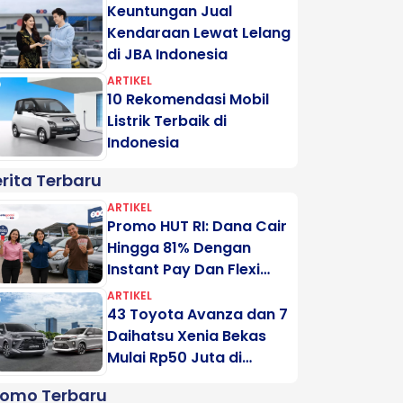
Keuntungan Jual
Kendaraan Lewat Lelang
di JBA Indonesia
ARTIKEL
10 Rekomendasi Mobil
Listrik Terbaik di
Indonesia
rita Terbaru
ARTIKEL
Promo HUT RI: Dana Cair
Hingga 81% Dengan
Instant Pay Dan Flexi
Pay Motogadai
ARTIKEL
43 Toyota Avanza dan 7
Daihatsu Xenia Bekas
Mulai Rp50 Juta di
Lelang Minggu Ini
romo Terbaru