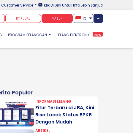
Customer Service
Klik Di Sini Untuk Info Lebih Lanjut!
ID
TITIP JUAL
MASUK
NG
PROGRAM PELANGGAN
LELANG ELEKTRONIK
NEW
rita Populer
INFORMASI LELANG
Fitur Terbaru di JBA, Kini
Bisa Lacak Status BPKB
Dengan Mudah
ARTIKEL