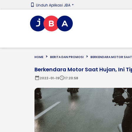
Unduh Aplikasi JBA
HOME
BERITA DAN PROMOSI
BERKENDARA MOTOR SAAT H
Berkendara Motor Saat Hujan, Ini T
date_range
schedule
2022-01-19
17:20:58