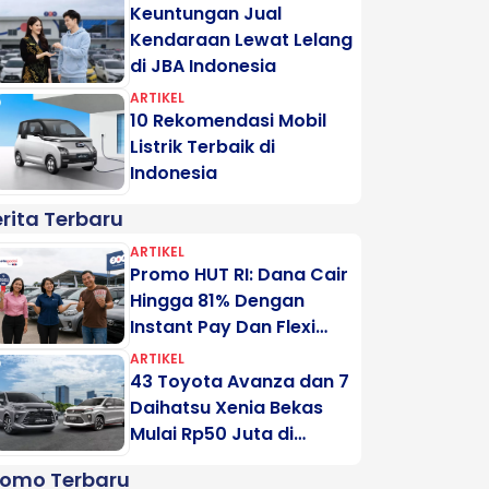
Keuntungan Jual
Kendaraan Lewat Lelang
di JBA Indonesia
ARTIKEL
10 Rekomendasi Mobil
Listrik Terbaik di
Indonesia
rita Terbaru
ARTIKEL
Promo HUT RI: Dana Cair
Hingga 81% Dengan
Instant Pay Dan Flexi
Pay Motogadai
ARTIKEL
43 Toyota Avanza dan 7
Daihatsu Xenia Bekas
Mulai Rp50 Juta di
Lelang Minggu Ini
romo Terbaru