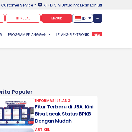
Customer Service
Klik Di Sini Untuk Info Lebih Lanjut!
ID
TITIP JUAL
MASUK
NG
PROGRAM PELANGGAN
LELANG ELEKTRONIK
NEW
rita Populer
INFORMASI LELANG
Fitur Terbaru di JBA, Kini
Bisa Lacak Status BPKB
Dengan Mudah
ARTIKEL