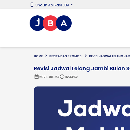
Unduh Aplikasi JBA
HOME
BERITA DAN PROMOSI
REVISI JADWAL LELANG JAM
Revisi Jadwal Lelang Jambi Bulan 
date_range
schedule
2021-08-24
16:33:52