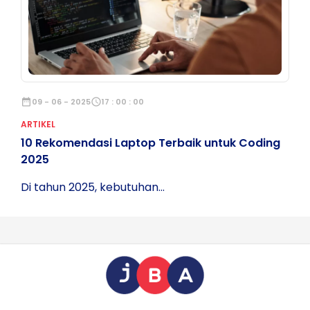
date_range
09 - 06 - 2025
schedule
17 : 00 : 00
ARTIKEL
10 Rekomendasi Laptop Terbaik untuk Coding
2025
Di tahun 2025, kebutuhan...