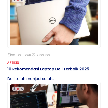
date_range
09 - 06 - 2025
schedule
19 : 00 : 00
ARTIKEL
10 Rekomendasi Laptop Dell Terbaik 2025
Dell telah menjadi salah...