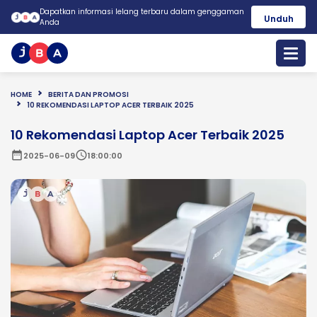
Dapatkan informasi lelang terbaru dalam genggaman
Unduh
Anda
HOME
BERITA DAN PROMOSI
10 REKOMENDASI LAPTOP ACER TERBAIK 2025
10 Rekomendasi Laptop Acer Terbaik 2025
date_range
schedule
2025-06-09
18:00:00