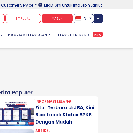
Customer Service
Klik Di Sini Untuk Info Lebih Lanjut!
ID
TITIP JUAL
MASUK
NG
PROGRAM PELANGGAN
LELANG ELEKTRONIK
NEW
rita Populer
INFORMASI LELANG
Fitur Terbaru di JBA, Kini
Bisa Lacak Status BPKB
Dengan Mudah
ARTIKEL