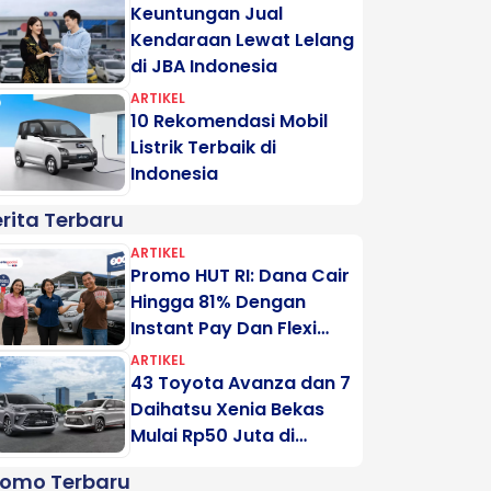
Keuntungan Jual
Kendaraan Lewat Lelang
di JBA Indonesia
ARTIKEL
10 Rekomendasi Mobil
Listrik Terbaik di
Indonesia
rita Terbaru
ARTIKEL
Promo HUT RI: Dana Cair
Hingga 81% Dengan
Instant Pay Dan Flexi
Pay Motogadai
ARTIKEL
43 Toyota Avanza dan 7
Daihatsu Xenia Bekas
Mulai Rp50 Juta di
Lelang Minggu Ini
romo Terbaru