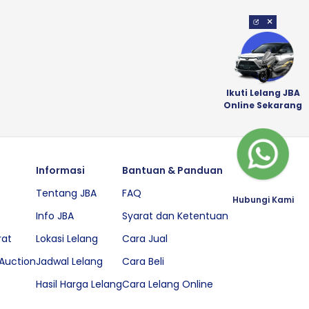
×
Ikuti Lelang JBA
Online Sekarang
Informasi
Bantuan & Panduan
Tentang JBA
FAQ
Hubungi Kami
Info JBA
Syarat dan Ketentuan
rat
Lokasi Lelang
Cara Jual
Auction
Jadwal Lelang
Cara Beli
Hasil Harga Lelang
Cara Lelang Online