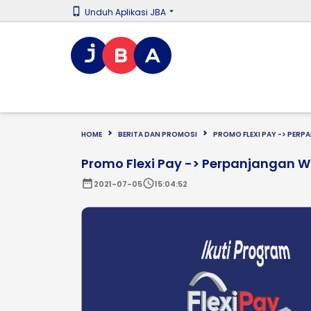
Unduh Aplikasi JBA
HOME
BERITA DAN PROMOSI
PROMO FLEXI PAY -> PER
Promo Flexi Pay -> Perpanjangan W
date_range
schedule
2021-07-05
15:04:52