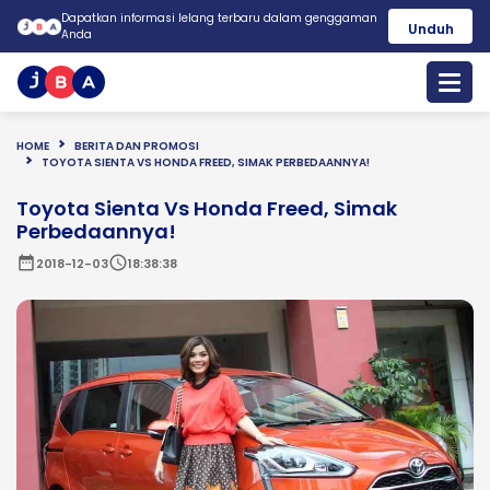
Dapatkan informasi lelang terbaru dalam genggaman
Unduh
Anda
HOME
BERITA DAN PROMOSI
TOYOTA SIENTA VS HONDA FREED, SIMAK PERBEDAANNYA!
Toyota Sienta Vs Honda Freed, Simak
Perbedaannya!
date_range
schedule
2018-12-03
18:38:38