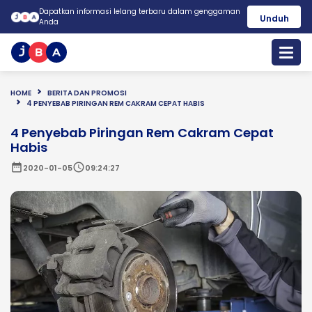
Dapatkan informasi lelang terbaru dalam genggaman
Unduh
Anda
HOME
BERITA DAN PROMOSI
4 PENYEBAB PIRINGAN REM CAKRAM CEPAT HABIS
4 Penyebab Piringan Rem Cakram Cepat
Habis
date_range
schedule
2020-01-05
09:24:27