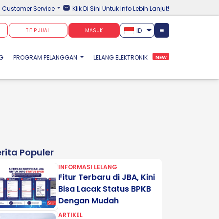
Customer Service
Klik Di Sini Untuk Info Lebih Lanjut!
ID
TITIP JUAL
MASUK
NG
PROGRAM PELANGGAN
LELANG ELEKTRONIK
NEW
rita Populer
INFORMASI LELANG
Fitur Terbaru di JBA, Kini
Bisa Lacak Status BPKB
Dengan Mudah
ARTIKEL