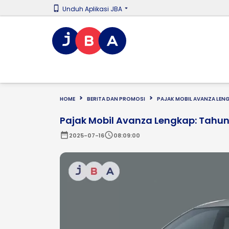
Unduh Aplikasi JBA
HOME
BERITA DAN PROMOSI
PAJAK MOBIL AVANZA LEN
Pajak Mobil Avanza Lengkap: Tahun
date_range
schedule
2025-07-16
08:09:00