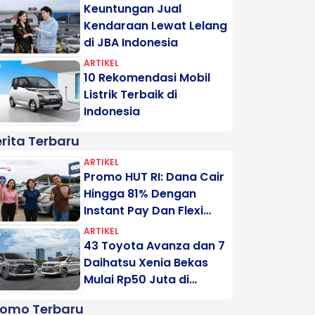
Keuntungan Jual
Kendaraan Lewat Lelang
di JBA Indonesia
ARTIKEL
10 Rekomendasi Mobil
Listrik Terbaik di
Indonesia
rita Terbaru
ARTIKEL
Promo HUT RI: Dana Cair
Hingga 81% Dengan
Instant Pay Dan Flexi
Pay Motogadai
ARTIKEL
43 Toyota Avanza dan 7
Daihatsu Xenia Bekas
Mulai Rp50 Juta di
Lelang Minggu Ini
romo Terbaru