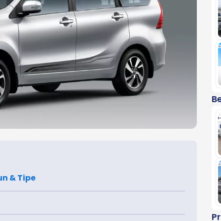
Be
un & Tipe
P