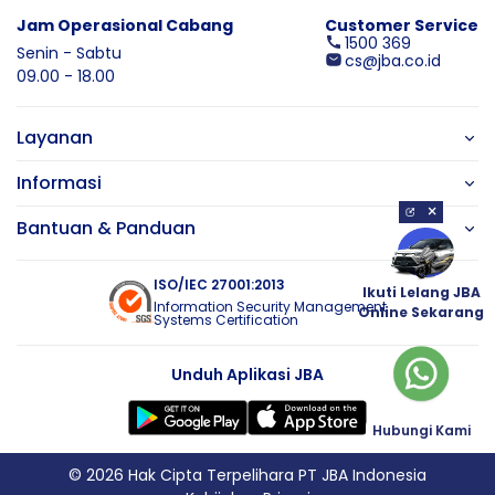
Jam Operasional Cabang
Customer Service
1500 369
Senin - Sabtu
cs@jba.co.id
09.00 - 18.00
Layanan
Informasi
×
Bantuan & Panduan
ISO/IEC 27001:2013
Ikuti Lelang JBA
Information Security Management
Online Sekarang
Systems Certification
Unduh Aplikasi JBA
Hubungi Kami
© 2026 Hak Cipta Terpelihara PT JBA Indonesia