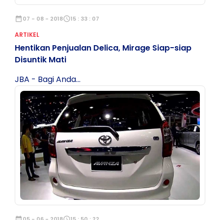
date_range
07 - 08 - 2018
schedule
15 : 33 : 07
ARTIKEL
Hentikan Penjualan Delica, Mirage Siap-siap
Disuntik Mati
JBA - Bagi Anda...
date_range
05 - 06 - 2018
schedule
15 : 50 : 22