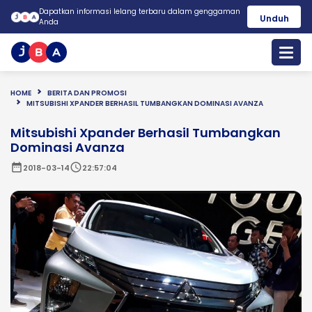
Dapatkan informasi lelang terbaru dalam genggaman
Unduh
Anda
HOME
BERITA DAN PROMOSI
MITSUBISHI XPANDER BERHASIL TUMBANGKAN DOMINASI AVANZA
Mitsubishi Xpander Berhasil Tumbangkan
Dominasi Avanza
date_range
schedule
2018-03-14
22:57:04