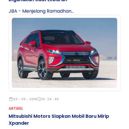
JBA - Menjelang Ramadhan...
date_range
03 - 05 - 2018
schedule
16 : 24 : 40
ARTIKEL
Mitsubishi Motors Siapkan Mobil Baru Mirip
Xpander