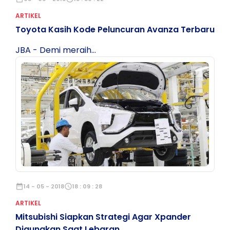
ARTIKEL
Toyota Kasih Kode Peluncuran Avanza Terbaru
JBA - Demi meraih...
date_range
14 - 05 - 2018
schedule
18 : 09 : 28
ARTIKEL
Mitsubishi Siapkan Strategi Agar Xpander
Digunakan Saat Lebaran