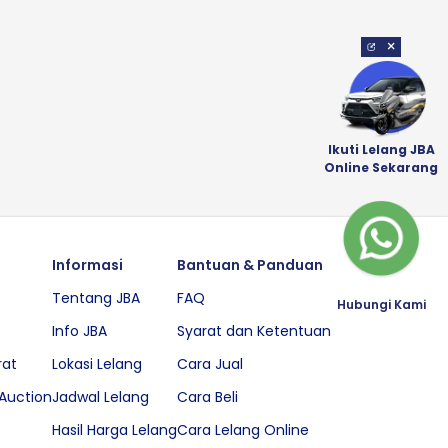
×
Ikuti Lelang JBA
Online Sekarang
Informasi
Bantuan & Panduan
Tentang JBA
FAQ
Hubungi Kami
Info JBA
Syarat dan Ketentuan
rat
Lokasi Lelang
Cara Jual
Auction
Jadwal Lelang
Cara Beli
Hasil Harga Lelang
Cara Lelang Online