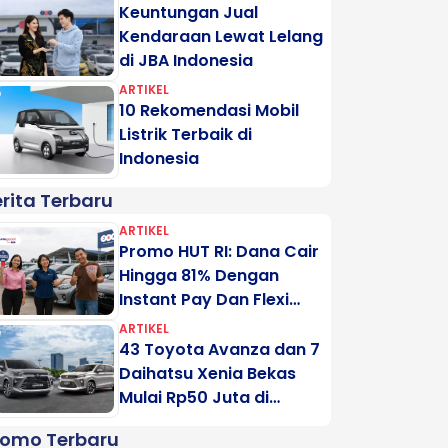
Keuntungan Jual
Kendaraan Lewat Lelang
di JBA Indonesia
ARTIKEL
10 Rekomendasi Mobil
Listrik Terbaik di
Indonesia
rita Terbaru
ARTIKEL
Promo HUT RI: Dana Cair
Hingga 81% Dengan
Instant Pay Dan Flexi
Pay Motogadai
ARTIKEL
43 Toyota Avanza dan 7
Daihatsu Xenia Bekas
Mulai Rp50 Juta di
Lelang Minggu Ini
romo Terbaru