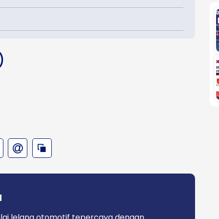
)
a
lai lelang otomotif tepercaya dengan