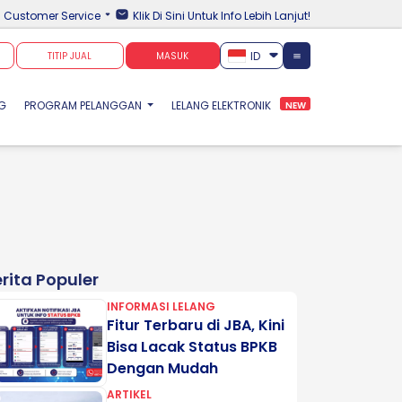
Customer Service
Klik Di Sini Untuk Info Lebih Lanjut!
ID
TITIP JUAL
MASUK
NG
PROGRAM PELANGGAN
LELANG ELEKTRONIK
NEW
rita Populer
INFORMASI LELANG
Fitur Terbaru di JBA, Kini
Bisa Lacak Status BPKB
Dengan Mudah
ARTIKEL