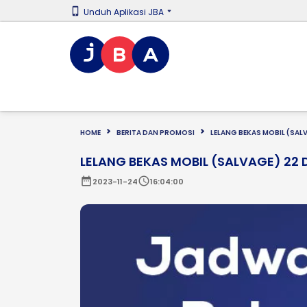
Unduh Aplikasi JBA
HOME
BERITA DAN PROMOSI
LELANG BEKAS MOBIL (SAL
LELANG BEKAS MOBIL (SALVAGE) 22 
date_range
schedule
2023-11-24
16:04:00