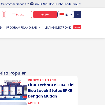
Customer Service
Klik Di Sini Untuk Info Lebih Lanjut!
ID
TITIP JUAL
MASUK
NG
PROGRAM PELANGGAN
LELANG ELEKTRONIK
NEW
rita Populer
INFORMASI LELANG
Fitur Terbaru di JBA, Kini
Bisa Lacak Status BPKB
Dengan Mudah
ARTIKEL