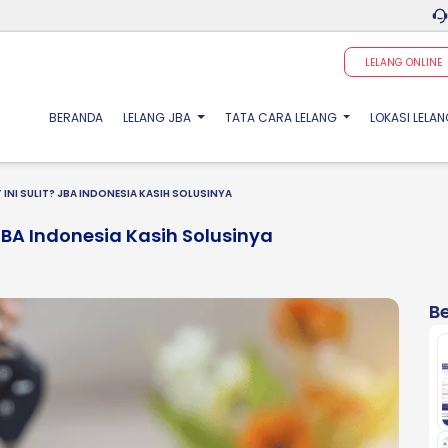
LELANG ONLINE
(CURRENT)
BERANDA
LELANG JBA
TATA CARA LELANG
LOKASI LELA
 INI SULIT? JBA INDONESIA KASIH SOLUSINYA
 JBA Indonesia Kasih Solusinya
Be