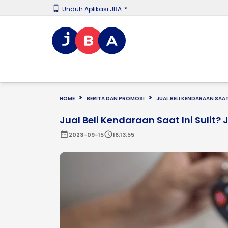
Unduh Aplikasi JBA
HOME
BERITA DAN PROMOSI
JUAL BELI KENDARAAN SAAT
Jual Beli Kendaraan Saat Ini Sulit?
date_range
schedule
2023-09-15
16:13:55