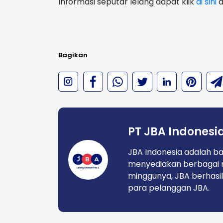
Informasi seputar lelang dapat klik
di sini
a
Bagikan
PT JBA Indonesi
JBA Indonesia adalah ba
menyediakan berbagai 
minggunya, JBA berhasil
para pelanggan JBA.