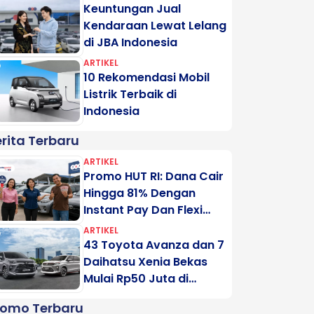
Keuntungan Jual
Kendaraan Lewat Lelang
di JBA Indonesia
ARTIKEL
10 Rekomendasi Mobil
Listrik Terbaik di
Indonesia
rita Terbaru
ARTIKEL
Promo HUT RI: Dana Cair
Hingga 81% Dengan
Instant Pay Dan Flexi
Pay Motogadai
ARTIKEL
43 Toyota Avanza dan 7
Daihatsu Xenia Bekas
Mulai Rp50 Juta di
Lelang Minggu Ini
romo Terbaru