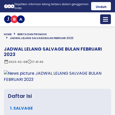
Dapatkan informasi lelang terbaru dalam genggaman
Unduh
Anda
HOME
BERITA DAN PROMOSI
JADWAL LELANG SALVAGE BULAN FEBRUARI 2023
JADWAL LELANG SALVAGE BULAN FEBRUARI
2023
date_range
schedule
2023-02-08
17:41:40
Daftar Isi
1. SALVAGE