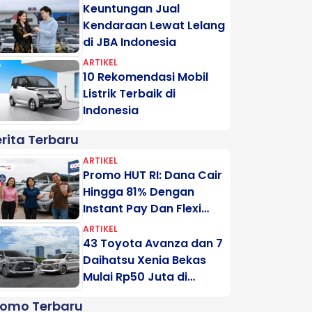
Keuntungan Jual
Kendaraan Lewat Lelang
di JBA Indonesia
ARTIKEL
10 Rekomendasi Mobil
Listrik Terbaik di
Indonesia
rita Terbaru
ARTIKEL
Promo HUT RI: Dana Cair
Hingga 81% Dengan
Instant Pay Dan Flexi
Pay Motogadai
ARTIKEL
43 Toyota Avanza dan 7
Daihatsu Xenia Bekas
Mulai Rp50 Juta di
Lelang Minggu Ini
romo Terbaru