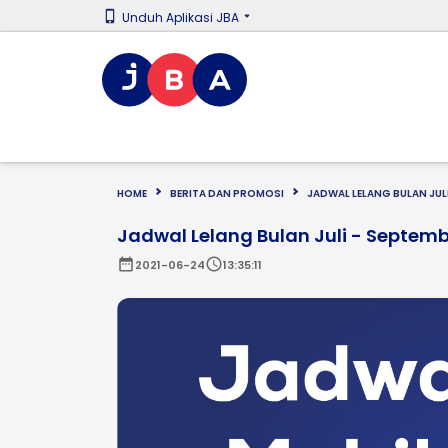
Unduh Aplikasi JBA
HOME
BERITA DAN PROMOSI
JADWAL LELANG BULAN JULI
Jadwal Lelang Bulan Juli - Septemb
date_range
schedule
2021-06-24
13:35:11