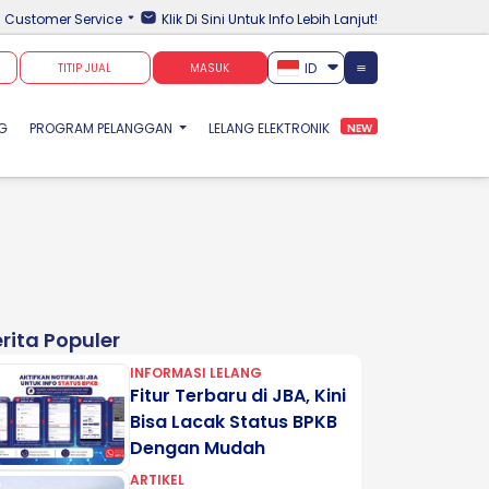
Customer Service
Klik Di Sini Untuk Info Lebih Lanjut!
ID
TITIP JUAL
MASUK
NG
PROGRAM PELANGGAN
LELANG ELEKTRONIK
NEW
rita Populer
INFORMASI LELANG
Fitur Terbaru di JBA, Kini
Bisa Lacak Status BPKB
Dengan Mudah
ARTIKEL